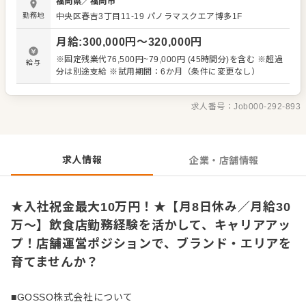
福岡県
／
福岡市
用、育成、指導 ・シフト管理、人員配置の調整 ・売上管
勤務地
中央区春吉3丁目11-19 パノラマスクエア博多1F
理、発注業務 ・SNS更新やイベント企画などのプロモーシ
ョン活動 ・メニュー開発、季節限定商品のアイデア出し 将
月給
:
300,000
円〜
320,000
円
来的には、エリアを牽引するリーダーや、 本部ポジション
へのキャリアアップも目指せる環境。 年功序列ではなく、
※固定残業代76,500円~79,000円 (45時間分)を含む ※超過
給与
実力と行動力を正当に評価します。 -----------------------------
分は別途支給 ※試用期間：6か月（条件に変更なし）
----- 東京本部からの細かな指示はなく、 エリアならではの
採用ルールや店舗文化、運営スタイルは現場主導。 「どん
なお店にしたいか」「どんなチームをつくるか」を自分の
求人番号：
Job000-292-893
裁量で形にできます。 日々の営業を通して店舗の状況や課
題を把握しながら、 お客様に愛され、スタッフがイキイキ
と働けるお店を目指して、 メンバーと一緒に改善・挑戦を
重ねていきます！
求人情報
企業・店舗情報
★入社祝金最大10万円！★【月8日休み／月給30
万～】飲食店勤務経験を活かして、キャリアアッ
プ！店舗運営ポジションで、ブランド・エリアを
育てませんか？
■GOSSO株式会社について