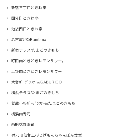
新宿三丁目ときわ亭
国分町ときわ亭
池袋西口ときわ亭
名古屋ﾃﾗｽ/Bambina
新宿テラス/たまごのきもち
町田肉ときどきレモンサワー。
上野肉ときどきレモンサワー。
大宮ｶﾞｰﾃﾞﾝﾌｧｰﾑ/GABURICO
横浜テラス/たまごのきもち
武蔵小杉ｶﾞｰﾃﾞﾝﾌｧｰﾑ/たまごのきもち
横浜肉寿司
西船橋肉寿司
ｲｵﾝﾓｰﾙ仙台上杉じげもんちゃんぽん食堂