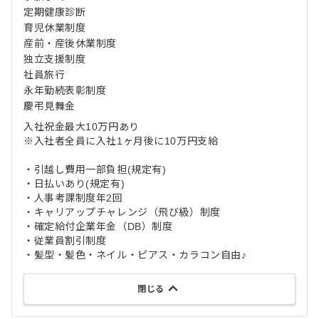
定期健康診断
育児休業制度
産前・産後休業制度
独立支援制度
社員旅行
永年勤続表彰制度
慶弔見舞金
入社祝金最大10万円あり
※入社者全員に入社1ヶ月後に10万円支給
・引越し費用一部負担(規定有)
・日払いあり(規定有)
・人事考課制度年2回
・キャリアップチャレンジ（飛び級）制度
・確定給付企業年金（DB）制度
・従業員割引制度
・髪型・髪色・ネイル・ピアス・カラコン自由♪
閉じる