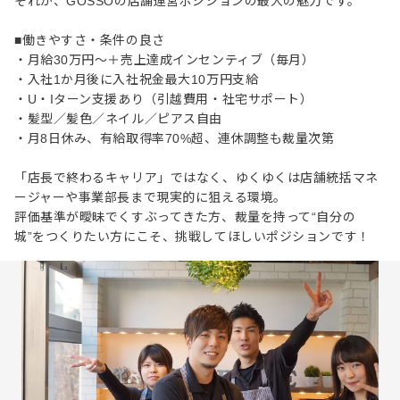
それが、GOSSOの店舗運営ポジションの最大の魅力です。
■働きやすさ・条件の良さ
・月給30万円～＋売上達成インセンティブ（毎月）
・入社1か月後に入社祝金最大10万円支給
・U・Iターン支援あり（引越費用・社宅サポート）
・髪型／髪色／ネイル／ピアス自由
・月8日休み、有給取得率70%超、連休調整も裁量次第
「店長で終わるキャリア」ではなく、ゆくゆくは店舗統括マネ
ージャーや事業部長まで現実的に狙える環境。
評価基準が曖昧でくすぶってきた方、裁量を持って“自分の
城”をつくりたい方にこそ、挑戦してほしいポジションです！