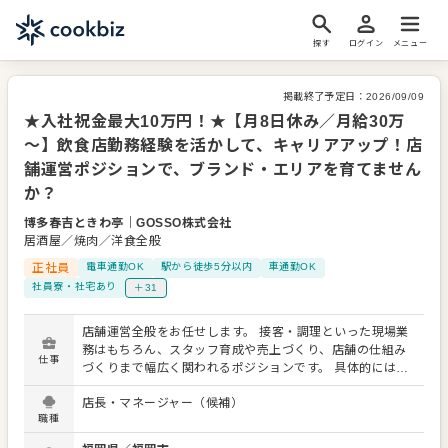
探す
ログイン
メニュー
掲載終了予定日：
2026/09/09
★入社祝金最大10万円！★【月8日休み／月給30万
～】飲食店勤務経験を活かして、キャリアアップ！店
舗運営ポジションで、ブランド・エリアを育てません
か？
博多春吉ときわ亭
｜
GOSSO株式会社
居酒屋／焼肉／洋食全般
正社員
電車通勤OK
駅から徒歩5分以内
車通勤OK
社員寮・社宅あり
＋31
店舗運営全般をお任せします。 接客・調理といった現場業
務はもちろん、スタッフ育成や売上づくり、店舗の仕組み
仕事
づくりまで幅広く関われるポジションです。 具体的には…
■店舗営業業務 ・ホール業務全般（接客、料理提供、会計
店長・マネージャー（候補）
など） ・キッチン業務（仕込み、調理、盛り付け） ・清
職種
掃・衛生管理の徹底 ・お客様の声を活かしたサービス改善
■店舗運営・マネジメント業務 ・アルバイトスタッフの採