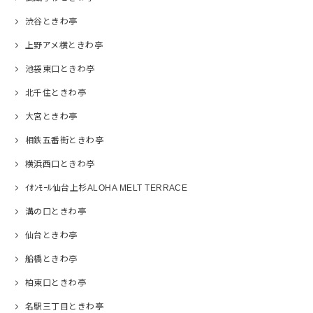
渋谷ときわ亭
上野アメ横ときわ亭
池袋東口ときわ亭
北千住ときわ亭
大宮ときわ亭
相鉄五番街ときわ亭
横浜西口ときわ亭
ｲｵﾝﾓｰﾙ仙台上杉ALOHA MELT TERRACE
溝の口ときわ亭
仙台ときわ亭
船橋ときわ亭
柏東口ときわ亭
名駅三丁目ときわ亭