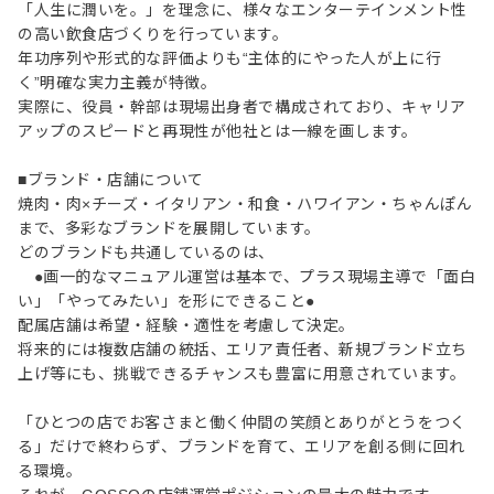
「人生に潤いを。」を理念に、様々なエンターテインメント性
の高い飲食店づくりを行っています。
年功序列や形式的な評価よりも“主体的にやった人が上に行
く”明確な実力主義が特徴。
実際に、役員・幹部は現場出身者で構成されており、キャリア
アップのスピードと再現性が他社とは一線を画します。
■ブランド・店舗について
焼肉・肉×チーズ・イタリアン・和食・ハワイアン・ちゃんぽん
まで、多彩なブランドを展開しています。
どのブランドも共通しているのは、
●画一的なマニュアル運営は基本で、プラス現場主導で「面白
い」「やってみたい」を形にできること●
配属店舗は希望・経験・適性を考慮して決定。
将来的には複数店舗の統括、エリア責任者、新規ブランド立ち
上げ等にも、挑戦できるチャンスも豊富に用意されています。
「ひとつの店でお客さまと働く仲間の笑顔とありがとうをつく
る」だけで終わらず、ブランドを育て、エリアを創る側に回れ
る環境。