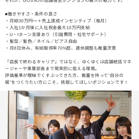
それが、GOSSOの店舗運営ポジションの最大の魅力です。
■働きやすさ・条件の良さ
・月給30万円～＋売上達成インセンティブ（毎月）
・入社1か月後に入社祝金最大10万円支給
・U・Iターン支援あり（引越費用・社宅サポート）
・髪型／髪色／ネイル／ピアス自由
・月8日休み、有給取得率70%超、連休調整も裁量次第
「店長で終わるキャリア」ではなく、ゆくゆくは店舗統括マネ
ージャーや事業部長まで現実的に狙える環境。
評価基準が曖昧でくすぶってきた方、裁量を持って“自分の
城”をつくりたい方にこそ、挑戦してほしいポジションです！