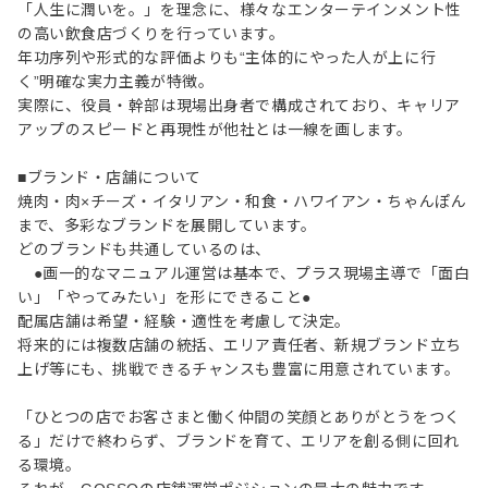
「人生に潤いを。」を理念に、様々なエンターテインメント性
の高い飲食店づくりを行っています。
年功序列や形式的な評価よりも“主体的にやった人が上に行
く”明確な実力主義が特徴。
実際に、役員・幹部は現場出身者で構成されており、キャリア
アップのスピードと再現性が他社とは一線を画します。
■ブランド・店舗について
焼肉・肉×チーズ・イタリアン・和食・ハワイアン・ちゃんぽん
まで、多彩なブランドを展開しています。
どのブランドも共通しているのは、
●画一的なマニュアル運営は基本で、プラス現場主導で「面白
い」「やってみたい」を形にできること●
配属店舗は希望・経験・適性を考慮して決定。
将来的には複数店舗の統括、エリア責任者、新規ブランド立ち
上げ等にも、挑戦できるチャンスも豊富に用意されています。
「ひとつの店でお客さまと働く仲間の笑顔とありがとうをつく
る」だけで終わらず、ブランドを育て、エリアを創る側に回れ
る環境。