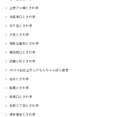
上野アメ横ときわ亭
池袋東口ときわ亭
北千住ときわ亭
大宮ときわ亭
相鉄五番街ときわ亭
横浜西口ときわ亭
武蔵小杉ときわ亭
ｲｵﾝﾓｰﾙ仙台上杉じげもんちゃんぽん食堂
仙台ときわ亭
船橋ときわ亭
柏東口ときわ亭
名駅三丁目ときわ亭
博多春吉ときわ亭