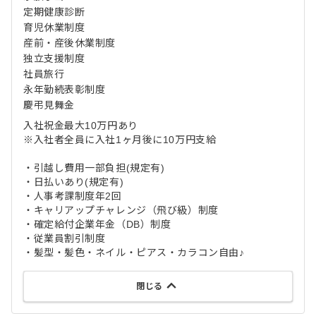
定期健康診断
育児休業制度
産前・産後休業制度
独立支援制度
社員旅行
永年勤続表彰制度
慶弔見舞金
入社祝金最大10万円あり
※入社者全員に入社1ヶ月後に10万円支給
・引越し費用一部負担(規定有)
・日払いあり(規定有)
・人事考課制度年2回
・キャリアップチャレンジ（飛び級）制度
・確定給付企業年金（DB）制度
・従業員割引制度
・髪型・髪色・ネイル・ピアス・カラコン自由♪
閉じる