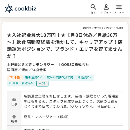
探す
ログイン
メニュー
掲載終了予定日：
2026/09/09
★入社祝金最大10万円！★【月8日休み／月給30万
～】飲食店勤務経験を活かして、キャリアアップ！店
舗運営ポジションで、ブランド・エリアを育てません
か？
上野肉ときどきレモンサワー。
｜
GOSSO株式会社
居酒屋／焼肉／洋食全般
正社員
電車通勤OK
駅から徒歩5分以内
車通勤OK
社員寮・社宅あり
＋31
店舗運営全般をお任せします。 接客・調理といった現場業
務はもちろん、スタッフ育成や売上づくり、店舗の仕組み
仕事
づくりまで幅広く関われるポジションです。 具体的には…
■店舗営業業務 ・ホール業務全般（接客、料理提供、会計
店長・マネージャー（候補）
など） ・キッチン業務（仕込み、調理、盛り付け） ・清
職種
掃・衛生管理の徹底 ・お客様の声を活かしたサービス改善
■店舗運営・マネジメント業務 ・アルバイトスタッフの採