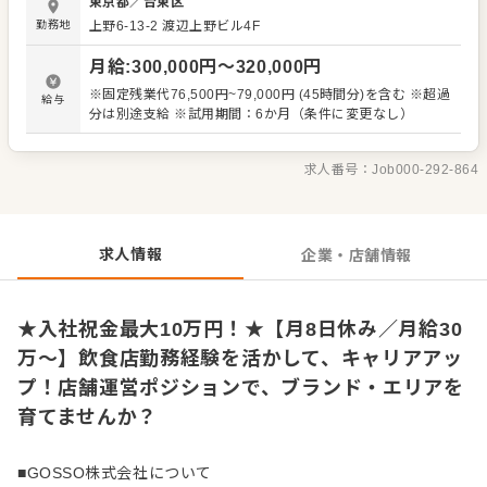
東京都
／
台東区
用、育成、指導 ・シフト管理、人員配置の調整 ・売上管
勤務地
上野6-13-2 渡辺上野ビル4F
理、発注業務 ・SNS更新やイベント企画などのプロモーシ
ョン活動 ・メニュー開発、季節限定商品のアイデア出し 将
月給
:
300,000
円〜
320,000
円
来的には、エリアを牽引するリーダーや、 本部ポジション
へのキャリアアップも目指せる環境。 年功序列ではなく、
※固定残業代76,500円~79,000円 (45時間分)を含む ※超過
給与
実力と行動力を正当に評価します。 -----------------------------
分は別途支給 ※試用期間：6か月（条件に変更なし）
----- 東京本部からの細かな指示はなく、 エリアならではの
採用ルールや店舗文化、運営スタイルは現場主導。 「どん
なお店にしたいか」「どんなチームをつくるか」を自分の
求人番号：
Job000-292-864
裁量で形にできます。 日々の営業を通して店舗の状況や課
題を把握しながら、 お客様に愛され、スタッフがイキイキ
と働けるお店を目指して、 メンバーと一緒に改善・挑戦を
重ねていきます！
求人情報
企業・店舗情報
★入社祝金最大10万円！★【月8日休み／月給30
万～】飲食店勤務経験を活かして、キャリアアッ
プ！店舗運営ポジションで、ブランド・エリアを
育てませんか？
■GOSSO株式会社について