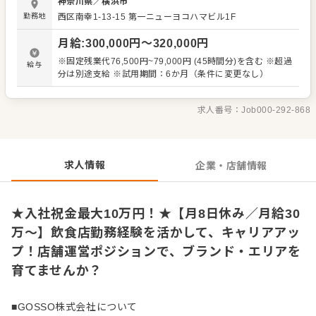
神奈川県
／
横浜市
用、育成、指導 ・シフト管理、人員配置の調整 ・売上管
勤務地
西区南幸1-13-15 第一ニューヨコハマビル1F
理、発注業務 ・SNS更新やイベント企画などのプロモーシ
ョン活動 ・メニュー開発、季節限定商品のアイデア出し 将
月給
:
300,000
円〜
320,000
円
来的には、エリアを牽引するリーダーや、 本部ポジション
へのキャリアアップも目指せる環境。 年功序列ではなく、
※固定残業代76,500円~79,000円 (45時間分)を含む ※超過
給与
実力と行動力を正当に評価します。 -----------------------------
分は別途支給 ※試用期間：6か月（条件に変更なし）
----- 東京本部からの細かな指示はなく、 エリアならではの
採用ルールや店舗文化、運営スタイルは現場主導。 「どん
なお店にしたいか」「どんなチームをつくるか」を自分の
求人番号：
Job000-292-868
裁量で形にできます。 日々の営業を通して店舗の状況や課
題を把握しながら、 お客様に愛され、スタッフがイキイキ
と働けるお店を目指して、 メンバーと一緒に改善・挑戦を
重ねていきます！
求人情報
企業・店舗情報
★入社祝金最大10万円！★【月8日休み／月給30
万～】飲食店勤務経験を活かして、キャリアアッ
プ！店舗運営ポジションで、ブランド・エリアを
育てませんか？
■GOSSO株式会社について