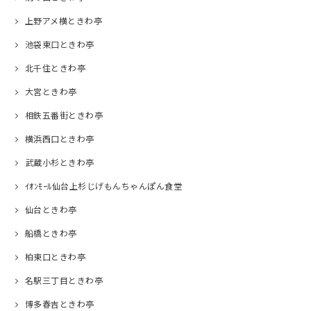
上野アメ横ときわ亭
池袋東口ときわ亭
北千住ときわ亭
大宮ときわ亭
相鉄五番街ときわ亭
横浜西口ときわ亭
武蔵小杉ときわ亭
ｲｵﾝﾓｰﾙ仙台上杉じげもんちゃんぽん食堂
仙台ときわ亭
船橋ときわ亭
柏東口ときわ亭
名駅三丁目ときわ亭
博多春吉ときわ亭