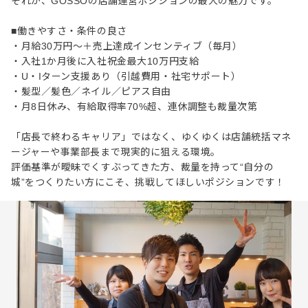
それが、GOSSOの店舗運営ポジションの最大の魅力です。
■働きやすさ・条件の良さ
・月給30万円～＋売上達成インセンティブ（毎月）
・入社1か月後に入社祝金最大10万円支給
・U・Iターン支援あり（引越費用・社宅サポート）
・髪型／髪色／ネイル／ピアス自由
・月8日休み、有給取得率70%超、連休調整も裁量次第
「店長で終わるキャリア」ではなく、ゆくゆくは店舗統括マネ
ージャーや事業部長まで現実的に狙える環境。
評価基準が曖昧でくすぶってきた方、裁量を持って“自分の
城”をつくりたい方にこそ、挑戦してほしいポジションです！