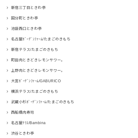
新宿三丁目ときわ亭
国分町ときわ亭
池袋西口ときわ亭
名古屋ｶﾞｰﾃﾞﾝﾌｧｰﾑ/たまごのきもち
新宿テラス/たまごのきもち
町田肉ときどきレモンサワー。
上野肉ときどきレモンサワー。
大宮ｶﾞｰﾃﾞﾝﾌｧｰﾑ/GABURICO
横浜テラス/たまごのきもち
武蔵小杉ｶﾞｰﾃﾞﾝﾌｧｰﾑ/たまごのきもち
西船橋肉寿司
名古屋ﾃﾗｽ/Bambina
渋谷ときわ亭