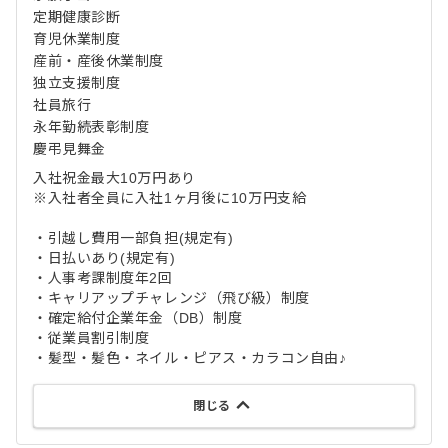
定期健康診断
育児休業制度
産前・産後休業制度
独立支援制度
社員旅行
永年勤続表彰制度
慶弔見舞金
入社祝金最大10万円あり
※入社者全員に入社1ヶ月後に10万円支給
・引越し費用一部負担(規定有)
・日払いあり(規定有)
・人事考課制度年2回
・キャリアップチャレンジ（飛び級）制度
・確定給付企業年金（DB）制度
・従業員割引制度
・髪型・髪色・ネイル・ピアス・カラコン自由♪
閉じる