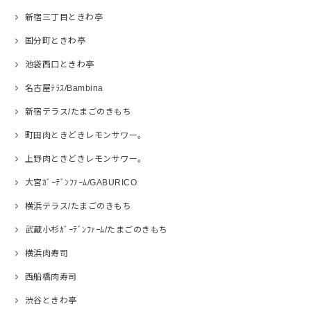
新宿三丁目ときわ亭
国分町ときわ亭
池袋西口ときわ亭
名古屋ﾃﾗｽ/Bambina
新宿テラス/たまごのきもち
町田肉ときどきレモンサワー。
上野肉ときどきレモンサワー。
大宮ｶﾞｰﾃﾞﾝﾌｧｰﾑ/GABURICO
横浜テラス/たまごのきもち
武蔵小杉ｶﾞｰﾃﾞﾝﾌｧｰﾑ/たまごのきもち
横浜肉寿司
西船橋肉寿司
渋谷ときわ亭