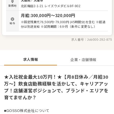
大阪府
／
大阪市
用、育成、指導 ・シフト管理、人員配置の調整 ・売上管
勤務地
北区梅田2-1-21 レイズウメダビル9F-902
理、発注業務 ・SNS更新やイベント企画などのプロモーシ
ョン活動 ・メニュー開発、季節限定商品のアイデア出し 将
月給
:
300,000
円〜
320,000
円
来的には、エリアを牽引するリーダーや、 本部ポジション
へのキャリアアップも目指せる環境。 年功序列ではなく、
※固定残業代76,500円~79,000円 (45時間分)を含む ※超過
給与
実力と行動力を正当に評価します。 -----------------------------
分は別途支給 ※試用期間：6か月（条件に変更なし）
----- 東京本部からの細かな指示はなく、 エリアならではの
採用ルールや店舗文化、運営スタイルは現場主導。 「どん
なお店にしたいか」「どんなチームをつくるか」を自分の
求人番号：
Job000-292-875
裁量で形にできます。 日々の営業を通して店舗の状況や課
題を把握しながら、 お客様に愛され、スタッフがイキイキ
と働けるお店を目指して、 メンバーと一緒に改善・挑戦を
重ねていきます！
求人情報
企業・店舗情報
★入社祝金最大10万円！★【月8日休み／月給30
万～】飲食店勤務経験を活かして、キャリアアッ
プ！店舗運営ポジションで、ブランド・エリアを
育てませんか？
■GOSSO株式会社について