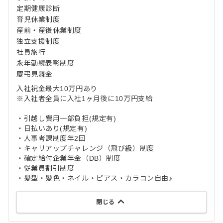
定期健康診断
育児休業制度
産前・産後休業制度
独立支援制度
社員旅行
永年勤続表彰制度
慶弔見舞金
入社祝金最大10万円あり
※入社者全員に入社1ヶ月後に10万円支給
・引越し費用一部負担(規定有)
・日払いあり(規定有)
・人事考課制度年2回
・キャリアップチャレンジ（飛び級）制度
・確定給付企業年金（DB）制度
・従業員割引制度
・髪型・髪色・ネイル・ピアス・カラコン自由♪
閉じる