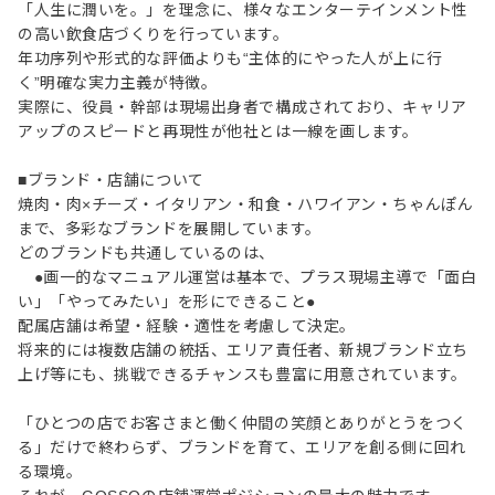
「人生に潤いを。」を理念に、様々なエンターテインメント性
の高い飲食店づくりを行っています。
年功序列や形式的な評価よりも“主体的にやった人が上に行
く”明確な実力主義が特徴。
実際に、役員・幹部は現場出身者で構成されており、キャリア
アップのスピードと再現性が他社とは一線を画します。
■ブランド・店舗について
焼肉・肉×チーズ・イタリアン・和食・ハワイアン・ちゃんぽん
まで、多彩なブランドを展開しています。
どのブランドも共通しているのは、
●画一的なマニュアル運営は基本で、プラス現場主導で「面白
い」「やってみたい」を形にできること●
配属店舗は希望・経験・適性を考慮して決定。
将来的には複数店舗の統括、エリア責任者、新規ブランド立ち
上げ等にも、挑戦できるチャンスも豊富に用意されています。
「ひとつの店でお客さまと働く仲間の笑顔とありがとうをつく
る」だけで終わらず、ブランドを育て、エリアを創る側に回れ
る環境。