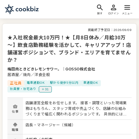
探す
ログイン
メニュー
掲載終了予定日：
2026/09/09
★入社祝金最大10万円！★【月8日休み／月給30万
～】飲食店勤務経験を活かして、キャリアアップ！店
舗運営ポジションで、ブランド・エリアを育てません
か？
梅田肉ときどきレモンサワー。
｜
GOSSO株式会社
居酒屋／焼肉／洋食全般
正社員
電車通勤OK
駅から徒歩5分以内
車通勤OK
社員寮・社宅あり
＋31
店舗運営全般をお任せします。 接客・調理といった現場業
務はもちろん、スタッフ育成や売上づくり、店舗の仕組み
仕事
づくりまで幅広く関われるポジションです。 具体的には…
■店舗営業業務 ・ホール業務全般（接客、料理提供、会計
店長・マネージャー（候補）
など） ・キッチン業務（仕込み、調理、盛り付け） ・清
職種
掃・衛生管理の徹底 ・お客様の声を活かしたサービス改善
■店舗運営・マネジメント業務 ・アルバイトスタッフの採