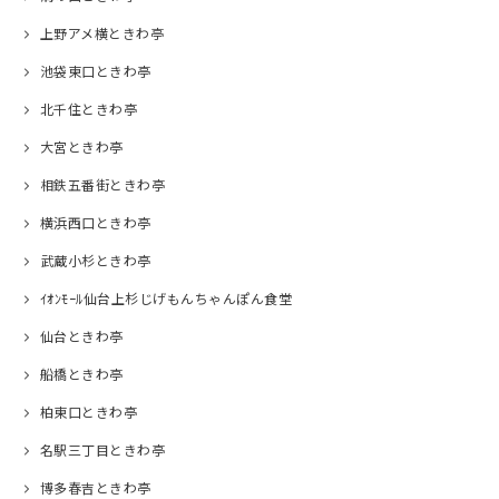
上野アメ横ときわ亭
池袋東口ときわ亭
北千住ときわ亭
大宮ときわ亭
相鉄五番街ときわ亭
横浜西口ときわ亭
武蔵小杉ときわ亭
ｲｵﾝﾓｰﾙ仙台上杉じげもんちゃんぽん食堂
仙台ときわ亭
船橋ときわ亭
柏東口ときわ亭
名駅三丁目ときわ亭
博多春吉ときわ亭