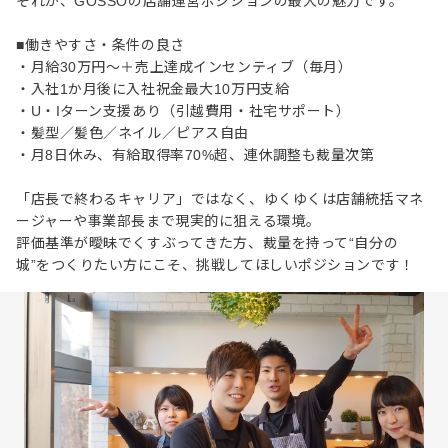
それが、GOSSOの店舗運営ポジションの最大の魅力です。
■働きやすさ・条件の良さ
・月給30万円～＋売上達成インセンティブ（毎月）
・入社1か月後に入社祝金最大10万円支給
・U・Iターン支援あり（引越費用・社宅サポート）
・髪型／髪色／ネイル／ピアス自由
・月8日休み、有給取得率70%超、連休調整も裁量次第
「店長で終わるキャリア」ではなく、ゆくゆくは店舗統括マネ
ージャーや事業部長まで現実的に狙える環境。
評価基準が曖昧でくすぶってきた方、裁量を持って“自分の
城”をつくりたい方にこそ、挑戦してほしいポジションです！