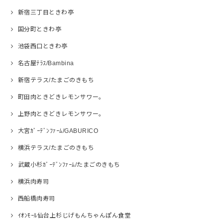
新宿三丁目ときわ亭
国分町ときわ亭
池袋西口ときわ亭
名古屋ﾃﾗｽ/Bambina
新宿テラス/たまごのきもち
町田肉ときどきレモンサワー。
上野肉ときどきレモンサワー。
大宮ｶﾞｰﾃﾞﾝﾌｧｰﾑ/GABURICO
横浜テラス/たまごのきもち
武蔵小杉ｶﾞｰﾃﾞﾝﾌｧｰﾑ/たまごのきもち
横浜肉寿司
西船橋肉寿司
ｲｵﾝﾓｰﾙ仙台上杉じげもんちゃんぽん食堂