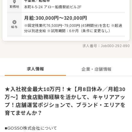
千葉県
／
船橋市
用、育成、指導 ・シフト管理、人員配置の調整 ・売上管
勤務地
本町4-5-24 アロー船橋駅前ビル2F
理、発注業務 ・SNS更新やイベント企画などのプロモーシ
ョン活動 ・メニュー開発、季節限定商品のアイデア出し 将
月給
:
300,000
円〜
320,000
円
来的には、エリアを牽引するリーダーや、 本部ポジション
へのキャリアアップも目指せる環境。 年功序列ではなく、
※固定残業代76,500円~79,000円 (45時間分)を含む ※超過
給与
実力と行動力を正当に評価します。 -----------------------------
分は別途支給 ※試用期間：6か月（条件に変更なし）
----- 東京本部からの細かな指示はなく、 エリアならではの
採用ルールや店舗文化、運営スタイルは現場主導。 「どん
なお店にしたいか」「どんなチームをつくるか」を自分の
求人番号：
Job000-292-890
裁量で形にできます。 日々の営業を通して店舗の状況や課
題を把握しながら、 お客様に愛され、スタッフがイキイキ
と働けるお店を目指して、 メンバーと一緒に改善・挑戦を
重ねていきます！
求人情報
企業・店舗情報
★入社祝金最大10万円！★【月8日休み／月給30
万～】飲食店勤務経験を活かして、キャリアアッ
プ！店舗運営ポジションで、ブランド・エリアを
育てませんか？
■GOSSO株式会社について