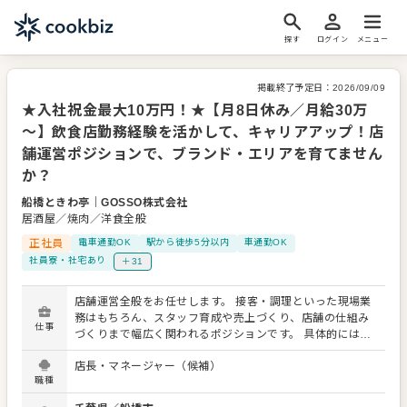
探す
ログイン
メニュー
掲載終了予定日：
2026/09/09
★入社祝金最大10万円！★【月8日休み／月給30万
～】飲食店勤務経験を活かして、キャリアアップ！店
舗運営ポジションで、ブランド・エリアを育てません
か？
船橋ときわ亭
｜
GOSSO株式会社
居酒屋／焼肉／洋食全般
正社員
電車通勤OK
駅から徒歩5分以内
車通勤OK
社員寮・社宅あり
＋31
店舗運営全般をお任せします。 接客・調理といった現場業
務はもちろん、スタッフ育成や売上づくり、店舗の仕組み
仕事
づくりまで幅広く関われるポジションです。 具体的には…
■店舗営業業務 ・ホール業務全般（接客、料理提供、会計
店長・マネージャー（候補）
など） ・キッチン業務（仕込み、調理、盛り付け） ・清
職種
掃・衛生管理の徹底 ・お客様の声を活かしたサービス改善
■店舗運営・マネジメント業務 ・アルバイトスタッフの採