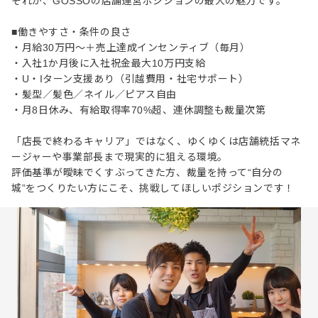
それが、GOSSOの店舗運営ポジションの最大の魅力です。
■働きやすさ・条件の良さ
・月給30万円～＋売上達成インセンティブ（毎月）
・入社1か月後に入社祝金最大10万円支給
・U・Iターン支援あり（引越費用・社宅サポート）
・髪型／髪色／ネイル／ピアス自由
・月8日休み、有給取得率70%超、連休調整も裁量次第
「店長で終わるキャリア」ではなく、ゆくゆくは店舗統括マネ
ージャーや事業部長まで現実的に狙える環境。
評価基準が曖昧でくすぶってきた方、裁量を持って“自分の
城”をつくりたい方にこそ、挑戦してほしいポジションです！