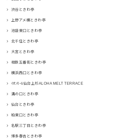
渋谷ときわ亭
上野アメ横ときわ亭
池袋東口ときわ亭
北千住ときわ亭
大宮ときわ亭
相鉄五番街ときわ亭
横浜西口ときわ亭
ｲｵﾝﾓｰﾙ仙台上杉ALOHA MELT TERRACE
溝の口ときわ亭
仙台ときわ亭
柏東口ときわ亭
名駅三丁目ときわ亭
博多春吉ときわ亭