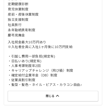
定期健康診断
育児休業制度
産前・産後休業制度
独立支援制度
社員旅行
永年勤続表彰制度
慶弔見舞金
入社祝金最大10万円あり
※入社者全員に入社1ヶ月後に10万円支給
・引越し費用一部負担(規定有)
・日払いあり(規定有)
・人事考課制度年2回
・キャリアップチャレンジ（飛び級）制度
・確定給付企業年金（DB）制度
・従業員割引制度
・髪型・髪色・ネイル・ピアス・カラコン自由♪
閉じる