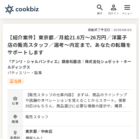
探す
ログイン
メニュー
掲載終了予定日：
2026/09/30
【紹介案件】東京都／月給21.6万～26万円／洋菓子
店の販売スタッフ／選考～内定まで、あなたの転職を
サポートします
『アンリ・シャルパンティエ』銀座松屋店
｜
株式会社シュゼット・ホー
ルディングス
パティスリー・製菓
正社員
【販売スタッフの仕事内容】 まずは、商品のラインナップ
や店舗のオペレーションを覚えることからスタート。接客
仕事
対応はもちろん、商品選びに必要な情報の提示や、購買意
欲を掻き立てるような陳列にもチャレンジをお願いしま
販売スタッフ
す！ お店の顔として、お客さまから直接感謝の言葉をいた
職種
だいたり、改善要求などのご意見をいただくこともありま
す。内容は店舗メンバーに共有しながら、よりよいお店づ
東京都
／
中央区
くりを心がけてください。オペレーション改善などのアイ
勤務地
銀座3-6-1