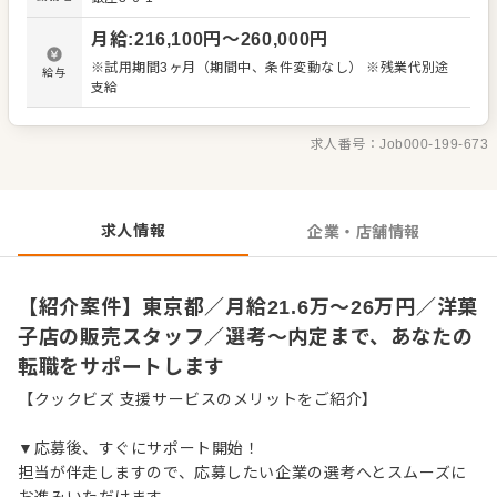
デアも大歓迎です。 【具体的には…】 ・商品の陳列、POP
作成 ・商品説明やご提案 ・レジ会計、商品お渡し ・清
月給
:
216,100
円〜
260,000
円
掃、開店閉店業務 など 入社後はスキルに合わせた業務か
らお任せしますので、徐々に仕事の幅を広げていきましょ
※試用期間3ヶ月（期間中、条件変動なし） ※残業代別途
給与
う。成長をしっかりサポートしますので、経験に関わらず
支給
安心してスタートできる環境です。 ゆくゆくはステップア
ップなどもめざせます。
求人番号：
Job000-199-673
求人情報
企業・店舗情報
【紹介案件】東京都／月給21.6万～26万円／洋菓
子店の販売スタッフ／選考～内定まで、あなたの
転職をサポートします
【クックビズ 支援サービスのメリットをご紹介】
▼応募後、すぐにサポート開始！
担当が伴走しますので、応募したい企業の選考へとスムーズに