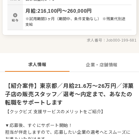
デアも大歓迎です。 【具体的には…】 ・商品の陳列、POP
作成 ・商品説明やご提案 ・レジ会計、商品お渡し ・清
月給
:
216,100
円〜
260,000
円
掃、開店閉店業務 など 入社後はスキルに合わせた業務か
らお任せしますので、徐々に仕事の幅を広げていきましょ
※試用期間3ヶ月（期間中、条件変動なし） ※残業代別途
給与
う。成長をしっかりサポートしますので、経験に関わらず
支給
安心してスタートできる環境です。 ゆくゆくはステップア
ップなどもめざせます。
求人番号：
Job000-199-681
求人情報
企業・店舗情報
【紹介案件】東京都／月給21.6万～26万円／洋菓
子店の販売スタッフ／選考～内定まで、あなたの
転職をサポートします
【クックビズ 支援サービスのメリットをご紹介】
▼応募後、すぐにサポート開始！
担当が伴走しますので、応募したい企業の選考へとスムーズに