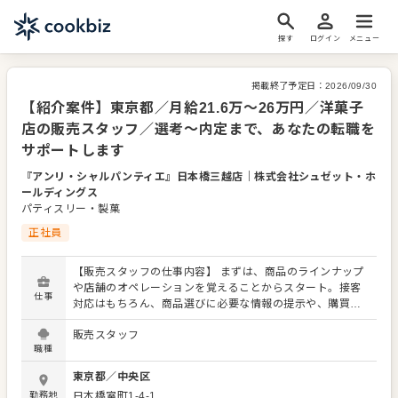
探す
ログイン
メニュー
掲載終了予定日：
2026/09/30
【紹介案件】東京都／月給21.6万～26万円／洋菓子
店の販売スタッフ／選考～内定まで、あなたの転職を
サポートします
『アンリ・シャルパンティエ』日本橋三越店
｜
株式会社シュゼット・ホ
ールディングス
パティスリー・製菓
正社員
【販売スタッフの仕事内容】 まずは、商品のラインナップ
や店舗のオペレーションを覚えることからスタート。接客
仕事
対応はもちろん、商品選びに必要な情報の提示や、購買意
欲を掻き立てるような陳列にもチャレンジをお願いしま
販売スタッフ
す！ お店の顔として、お客さまから直接感謝の言葉をいた
職種
だいたり、改善要求などのご意見をいただくこともありま
す。内容は店舗メンバーに共有しながら、よりよいお店づ
東京都
／
中央区
くりを心がけてください。オペレーション改善などのアイ
勤務地
日本橋室町1-4-1