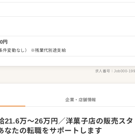
などのご意見をいただくこともあります。内容は店舗メンバーに共
づくりを心がけてください。オペレーション改善などのアイデアも
務からお任せしますので、
きましょう。成長をしっかりサポートしますので、経験に関わらず
です。 ゆくゆくはステップアップなどもめざせます。
00
円
条件変動なし） ※残業代別途支給
求人番号：
Job000-19
企業・店舗情報
21.6万～26万円／洋菓子店の販売スタ
あなたの転職をサポートします