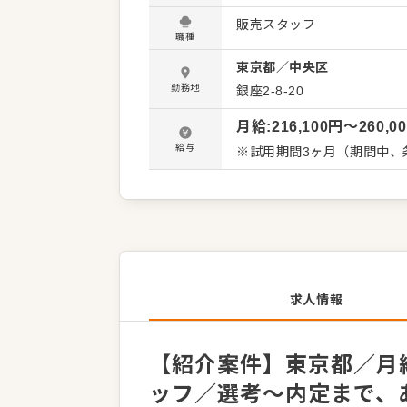
をいただいたり、改善要求
販売スタッフ
有しながら、よりよいお店
職種
大歓迎です。 【具体的には…】 ・商品の陳列、POP作成 ・商品説明やご提案 ・レジ会計、商
東京都
／
中央区
品お渡し ・清掃、開店閉店業務 など 入社後はスキルに合わせた業
徐々に仕事の幅を広げてい
勤務地
銀座2-8-20
安心してスタートできる環境
月給
:
216,100
円〜
260,0
給与
※試用期間3ヶ月（期間中、
求人情報
【紹介案件】東京都／月給
ッフ／選考～内定まで、