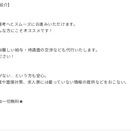
紹介】
選考へとスムーズにお進みいただけます。
んな方にこそオススメです！
は難しい給与・待遇面の交渉なども代行いたします。
ださい！
がない…という方も安心。
成や面接対策、求人票には載っていない情報の提供などをおこない、
は一切無料★
。