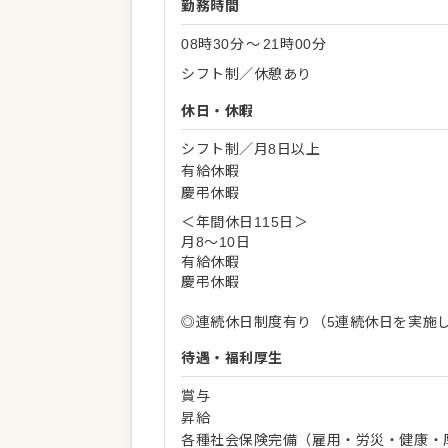
勤務時間
08時30分
〜
21時00分
シフト制／休憩あり
休日・休暇
シフト制／月8日以上
有給休暇
慶弔休暇
＜年間休日115日＞
月8～10日
有給休暇
慶弔休暇
◎連続休日制度有り（5連続休日を実施
待遇・福利厚生
賞与
昇給
各種社会保険完備（雇用・労災・健康・