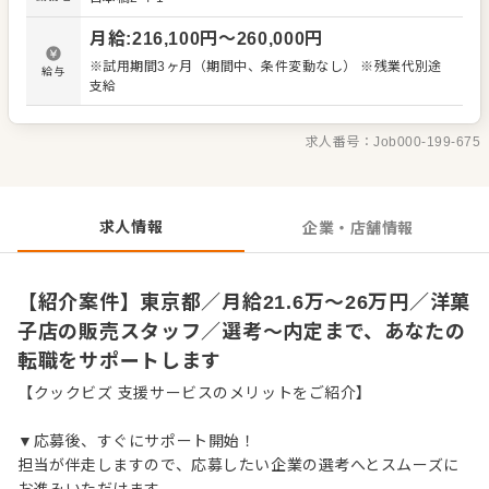
デアも大歓迎です。 【具体的には…】 ・商品の陳列、POP
作成 ・商品説明やご提案 ・レジ会計、商品お渡し ・清
月給
:
216,100
円〜
260,000
円
掃、開店閉店業務 など 入社後はスキルに合わせた業務か
らお任せしますので、徐々に仕事の幅を広げていきましょ
※試用期間3ヶ月（期間中、条件変動なし） ※残業代別途
給与
う。成長をしっかりサポートしますので、経験に関わらず
支給
安心してスタートできる環境です。 ゆくゆくはステップア
ップなどもめざせます。
求人番号：
Job000-199-675
求人情報
企業・店舗情報
【紹介案件】東京都／月給21.6万～26万円／洋菓
子店の販売スタッフ／選考～内定まで、あなたの
転職をサポートします
【クックビズ 支援サービスのメリットをご紹介】
▼応募後、すぐにサポート開始！
担当が伴走しますので、応募したい企業の選考へとスムーズに