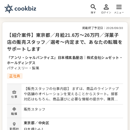
探す
ログイン
メニュー
掲載終了予定日：
2026/09/30
【紹介案件】東京都／月給21.6万～26万円／洋菓子
店の販売スタッフ／選考～内定まで、あなたの転職を
サポートします
『アンリ・シャルパンティエ』日本橋髙島屋店
｜
株式会社シュゼット・
ホールディングス
パティスリー・製菓
正社員
【販売スタッフの仕事内容】 まずは、商品のラインナップ
や店舗のオペレーションを覚えることからスタート。接客
仕事
対応はもちろん、商品選びに必要な情報の提示や、購買意
欲を掻き立てるような陳列にもチャレンジをお願いしま
販売スタッフ
す！ お店の顔として、お客さまから直接感謝の言葉をいた
職種
だいたり、改善要求などのご意見をいただくこともありま
す。内容は店舗メンバーに共有しながら、よりよいお店づ
東京都
／
中央区
くりを心がけてください。オペレーション改善などのアイ
勤務地
日本橋2-4-1