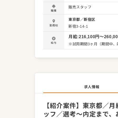
をいただいたり、改善要求
販売スタッフ
有しながら、よりよいお店
職種
大歓迎です。 【具体的には…】 ・商品の陳列、POP作成 ・商品説明やご提案 ・レジ会計、商
東京都
／
新宿区
品お渡し ・清掃、開店閉店業務 など 入社後はスキルに合わせた業
徐々に仕事の幅を広げてい
勤務地
新宿3-14-1
安心してスタートできる環境
月給
:
216,100
円〜
260,0
給与
※試用期間3ヶ月（期間中、
求人情報
【紹介案件】東京都／月給
ッフ／選考～内定まで、