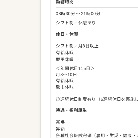
勤務時間
08時30分
〜
21時00分
シフト制／休憩あり
休日・休暇
シフト制／月8日以上
有給休暇
慶弔休暇
＜年間休日115日＞
月8～10日
有給休暇
慶弔休暇
◎連続休日制度有り（5連続休日を実施
待遇・福利厚生
賞与
昇給
各種社会保険完備（雇用・労災・健康・