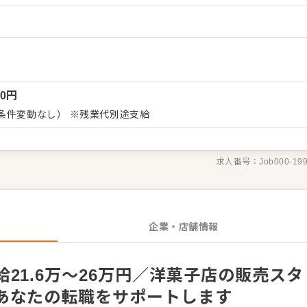
などのご意見をいただくこともあります。内容は店舗メンバーに共
づくりを心がけてください。オペレーション改善などのアイデアも
務からお任せしますので、
きましょう。成長をしっかりサポートしますので、経験に関わらず
です。 ゆくゆくはステップアップなどもめざせます。
00
円
条件変動なし） ※残業代別途支給
求人番号：
Job000-19
企業・店舗情報
21.6万～26万円／洋菓子店の販売スタ
あなたの転職をサポートします