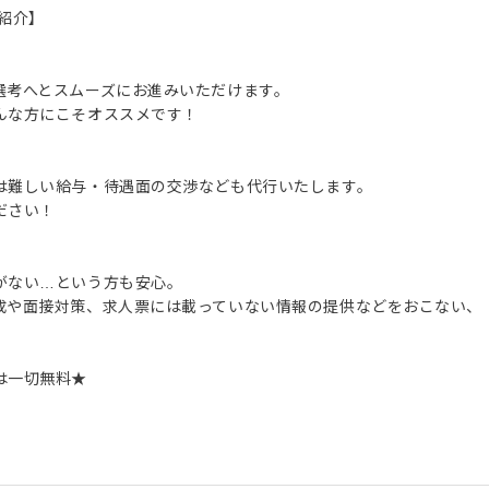
紹介】
選考へとスムーズにお進みいただけます。
んな方にこそオススメです！
は難しい給与・待遇面の交渉なども代行いたします。
ださい！
がない…という方も安心。
成や面接対策、求人票には載っていない情報の提供などをおこない、
は一切無料★
。