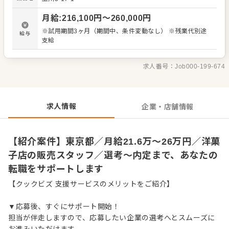
デアも大歓迎です。 【具体的には…】 ・商品の陳列、POP
作成 ・商品説明やご提案 ・レジ会計、商品お渡し ・清
月給
:
216,100
円〜
260,000
円
掃、開店閉店業務 など 入社後はスキルに合わせた業務か
らお任せしますので、徐々に仕事の幅を広げていきましょ
※試用期間3ヶ月（期間中、条件変動なし） ※残業代別途
給与
う。成長をしっかりサポートしますので、経験に関わらず
支給
安心してスタートできる環境です。 ゆくゆくはステップア
ップなどもめざせます。
求人番号：
Job000-199-674
求人情報
企業・店舗情報
【紹介案件】東京都／月給21.6万～26万円／洋菓
子店の販売スタッフ／選考～内定まで、あなたの
転職をサポートします
【クックビズ 支援サービスのメリットをご紹介】
▼応募後、すぐにサポート開始！
担当が伴走しますので、応募したい企業の選考へとスムーズに