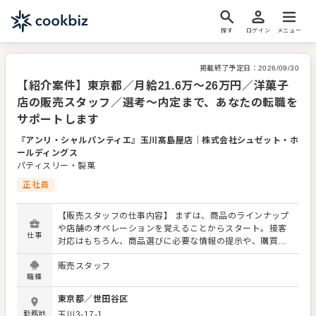
探す
ログイン
メニュー
掲載終了予定日：
2026/09/30
【紹介案件】東京都／月給21.6万～26万円／洋菓子
店の販売スタッフ／選考～内定まで、あなたの転職を
サポートします
『アンリ・シャルパンティエ』玉川髙島屋店
｜
株式会社シュゼット・ホ
ールディングス
パティスリー・製菓
正社員
【販売スタッフの仕事内容】 まずは、商品のラインナップ
や店舗のオペレーションを覚えることからスタート。接客
仕事
対応はもちろん、商品選びに必要な情報の提示や、購買意
欲を掻き立てるような陳列にもチャレンジをお願いしま
販売スタッフ
す！ お店の顔として、お客さまから直接感謝の言葉をいた
職種
だいたり、改善要求などのご意見をいただくこともありま
す。内容は店舗メンバーに共有しながら、よりよいお店づ
東京都
／
世田谷区
くりを心がけてください。オペレーション改善などのアイ
勤務地
玉川3-17-1