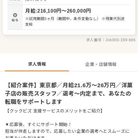
デアも大歓迎です。 【具体的には…】 ・商品の陳列、POP
作成 ・商品説明やご提案 ・レジ会計、商品お渡し ・清
月給
:
216,100
円〜
260,000
円
掃、開店閉店業務 など 入社後はスキルに合わせた業務か
らお任せしますので、徐々に仕事の幅を広げていきましょ
※試用期間3ヶ月（期間中、条件変動なし） ※残業代別途
給与
う。成長をしっかりサポートしますので、経験に関わらず
支給
安心してスタートできる環境です。 ゆくゆくはステップア
ップなどもめざせます。
求人番号：
Job000-199-686
求人情報
企業・店舗情報
【紹介案件】東京都／月給21.6万～26万円／洋菓
子店の販売スタッフ／選考～内定まで、あなたの
転職をサポートします
【クックビズ 支援サービスのメリットをご紹介】
▼応募後、すぐにサポート開始！
担当が伴走しますので、応募したい企業の選考へとスムーズに