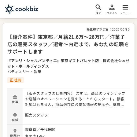
探す
ログイン
メニュー
掲載終了予定日：
2026/09/30
【紹介案件】東京都／月給21.6万～26万円／洋菓子
店の販売スタッフ／選考～内定まで、あなたの転職を
サポートします
『アンリ・シャルパンティエ』東京ギフトパレット店
｜
株式会社シュゼ
ット・ホールディングス
パティスリー・製菓
正社員
【販売スタッフの仕事内容】 まずは、商品のラインナップ
や店舗のオペレーションを覚えることからスタート。接客
仕事
対応はもちろん、商品選びに必要な情報の提示や、購買意
欲を掻き立てるような陳列にもチャレンジをお願いしま
販売スタッフ
す！ お店の顔として、お客さまから直接感謝の言葉をいた
職種
だいたり、改善要求などのご意見をいただくこともありま
す。内容は店舗メンバーに共有しながら、よりよいお店づ
東京都
／
千代田区
くりを心がけてください。オペレーション改善などのアイ
勤務地
丸の内1-9-1