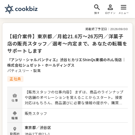
探す
ログイン
メニュー
掲載終了予定日：
2026/09/30
【紹介案件】東京都／月給21.6万～26万円／洋菓子
店の販売スタッフ／選考～内定まで、あなたの転職を
サポートします
『アンリ・シャルパンティエ』渋谷ヒカリエShinQs東横のれん街店
｜
株式会社シュゼット・ホールディングス
パティスリー・製菓
正社員
【販売スタッフの仕事内容】 まずは、商品のラインナップ
や店舗のオペレーションを覚えることからスタート。接客
仕事
対応はもちろん、商品選びに必要な情報の提示や、購買意
欲を掻き立てるような陳列にもチャレンジをお願いしま
販売スタッフ
す！ お店の顔として、お客さまから直接感謝の言葉をいた
職種
だいたり、改善要求などのご意見をいただくこともありま
す。内容は店舗メンバーに共有しながら、よりよいお店づ
東京都
／
渋谷区
くりを心がけてください。オペレーション改善などのアイ
勤務地
渋谷2丁目21-1