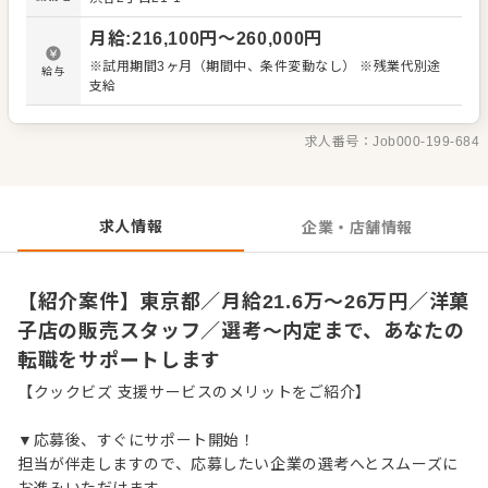
デアも大歓迎です。 【具体的には…】 ・商品の陳列、POP
作成 ・商品説明やご提案 ・レジ会計、商品お渡し ・清
月給
:
216,100
円〜
260,000
円
掃、開店閉店業務 など 入社後はスキルに合わせた業務か
らお任せしますので、徐々に仕事の幅を広げていきましょ
※試用期間3ヶ月（期間中、条件変動なし） ※残業代別途
給与
う。成長をしっかりサポートしますので、経験に関わらず
支給
安心してスタートできる環境です。 ゆくゆくはステップア
ップなどもめざせます。
求人番号：
Job000-199-684
求人情報
企業・店舗情報
【紹介案件】東京都／月給21.6万～26万円／洋菓
子店の販売スタッフ／選考～内定まで、あなたの
転職をサポートします
【クックビズ 支援サービスのメリットをご紹介】
▼応募後、すぐにサポート開始！
担当が伴走しますので、応募したい企業の選考へとスムーズに