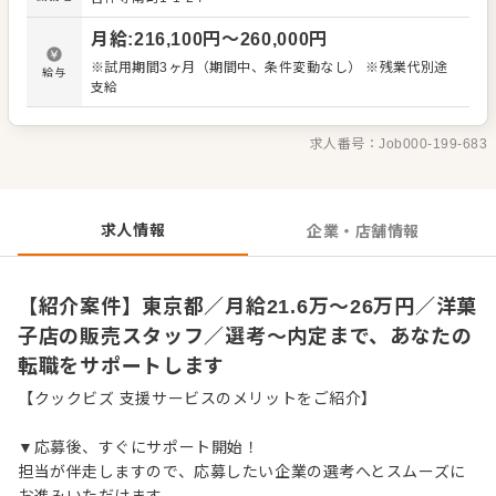
デアも大歓迎です。 【具体的には…】 ・商品の陳列、POP
作成 ・商品説明やご提案 ・レジ会計、商品お渡し ・清
月給
:
216,100
円〜
260,000
円
掃、開店閉店業務 など 入社後はスキルに合わせた業務か
らお任せしますので、徐々に仕事の幅を広げていきましょ
※試用期間3ヶ月（期間中、条件変動なし） ※残業代別途
給与
う。成長をしっかりサポートしますので、経験に関わらず
支給
安心してスタートできる環境です。 ゆくゆくはステップア
ップなどもめざせます。
求人番号：
Job000-199-683
求人情報
企業・店舗情報
【紹介案件】東京都／月給21.6万～26万円／洋菓
子店の販売スタッフ／選考～内定まで、あなたの
転職をサポートします
【クックビズ 支援サービスのメリットをご紹介】
▼応募後、すぐにサポート開始！
担当が伴走しますので、応募したい企業の選考へとスムーズに