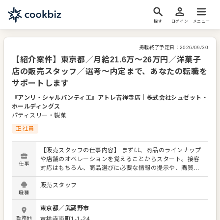
探す
ログイン
メニュー
掲載終了予定日：
2026/09/30
【紹介案件】東京都／月給21.6万～26万円／洋菓子
店の販売スタッフ／選考～内定まで、あなたの転職を
サポートします
『アンリ・シャルパンティエ』アトレ吉祥寺店
｜
株式会社シュゼット・
ホールディングス
パティスリー・製菓
正社員
【販売スタッフの仕事内容】 まずは、商品のラインナップ
や店舗のオペレーションを覚えることからスタート。接客
仕事
対応はもちろん、商品選びに必要な情報の提示や、購買意
欲を掻き立てるような陳列にもチャレンジをお願いしま
販売スタッフ
す！ お店の顔として、お客さまから直接感謝の言葉をいた
職種
だいたり、改善要求などのご意見をいただくこともありま
す。内容は店舗メンバーに共有しながら、よりよいお店づ
東京都
／
武蔵野市
くりを心がけてください。オペレーション改善などのアイ
勤務地
吉祥寺南町1-1-24