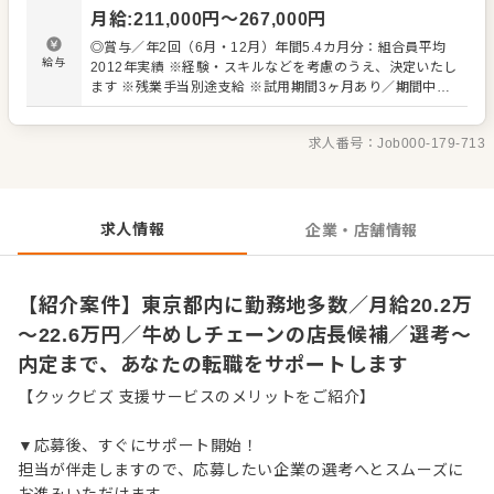
・スタッフの育成やマネジメント、シフト管理 など 入社
月給
:
211,000
円〜
267,000
円
後はスキルに合わせた業務からお任せしますので、徐々に
仕事の幅を広げていきましょう。成長をしっかりサポート
◎賞与／年2回（6月・12月）年間5.4カ月分：組合員平均
しますので、経験に関わらず安心してスタートできる環境
給与
2012年実績 ※経験・スキルなどを考慮のうえ、決定いたし
です。 ゆくゆくはさらにステップアップなどめざせます。
ます ※残業手当別途支給 ※試用期間3ヶ月あり／期間中、
給与など変動はありません 【年収イメージ】 ◆店舗主任
（入社1年目）／年収405万円～ ◆店長就任後／年収480万
求人番号：
Job000-179-713
円～589万円（賞与 年2回、役職手当を含む） 【給与テー
ブル】 ◆月給19万7,000円／22歳 ◆月給20万2,000円／23
歳 ◆月給20万7,000円／24～26歳 ◆月給21万2,000円／
27～28歳 ◆月給22万1,000円／29歳 ※いずれも初任給
（手当は別途）
求人情報
企業・店舗情報
【紹介案件】東京都内に勤務地多数／月給20.2万
～22.6万円／牛めしチェーンの店長候補／選考～
内定まで、あなたの転職をサポートします
【クックビズ 支援サービスのメリットをご紹介】
▼応募後、すぐにサポート開始！
担当が伴走しますので、応募したい企業の選考へとスムーズに