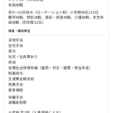
有給休暇
月9～10日休み（ローテーション制）※年間休日116日
慶弔休暇、特別休暇、産前・産後休暇、介護休暇、年次有
給休暇（初年度10日）
待遇・福利厚生
深夜手当
住宅手当
賞与
社宅・社員寮あり
昇給
各種社会保険完備（雇用・労災・健康・厚生年金）
制服貸与
交通費全額支給
残業手当
食事補助
役職手当
退職金制度
※昇給 年1回（人事評価による）