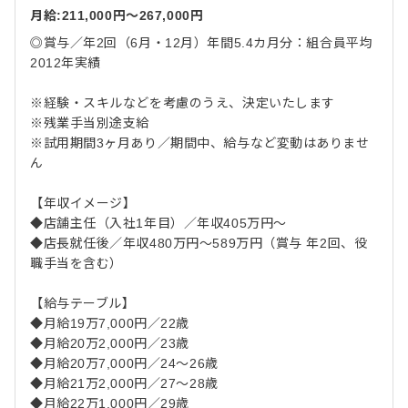
月給:211,000円〜267,000円
◎賞与／年2回（6月・12月）年間5.4カ月分：組合員平均
2012年実績
※経験・スキルなどを考慮のうえ、決定いたします
※残業手当別途支給
※試用期間3ヶ月あり／期間中、給与など変動はありませ
ん
【年収イメージ】
◆店舗主任（入社1年目）／年収405万円～
◆店長就任後／年収480万円～589万円（賞与 年2回、役
職手当を含む）
【給与テーブル】
◆月給19万7,000円／22歳
◆月給20万2,000円／23歳
◆月給20万7,000円／24～26歳
◆月給21万2,000円／27～28歳
◆月給22万1,000円／29歳