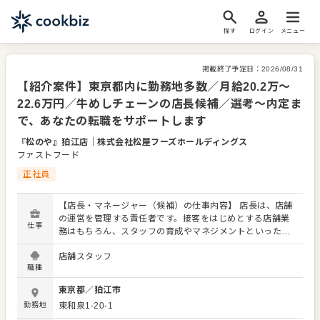
探す
ログイン
メニュー
掲載終了予定日：
2026/08/31
【紹介案件】東京都内に勤務地多数／月給20.2万～
22.6万円／牛めしチェーンの店長候補／選考～内定ま
で、あなたの転職をサポートします
『松のや』狛江店
｜
株式会社松屋フーズホールディングス
ファストフード
正社員
【店長・マネージャー（候補）の仕事内容】 店長は、店舗
の運営を管理する責任者です。接客をはじめとする店舗業
仕事
務はもちろん、スタッフの育成やマネジメントといった重
要な役割を担います。メインとなるのは、販促イベントや
店舗スタッフ
キャンペーンの企画なども含め、売上に繋げていくことで
職種
す。 全体のオペレーション改善などもお任せしますので、
あなたならではのアイデアを積極的に発信してください。
東京都
／
狛江市
【具体的には…】 ・ホール、キッチンの全体管理 ・予約管
勤務地
東和泉1-20-1
理、電話対応 ・接客、サービス全般 ・売上管理、在庫管理