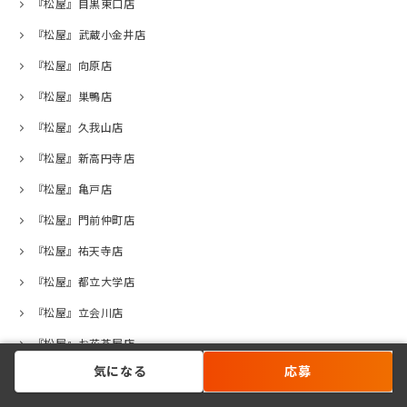
『松屋』目黒東口店
『松屋』武蔵小金井店
『松屋』向原店
『松屋』巣鴨店
『松屋』久我山店
『松屋』新高円寺店
『松屋』亀戸店
『松屋』門前仲町店
『松屋』祐天寺店
『松屋』都立大学店
『松屋』立会川店
『松屋』お花茶屋店
気になる
応募
『松屋』荻窪西口店
『松屋』高井戸店