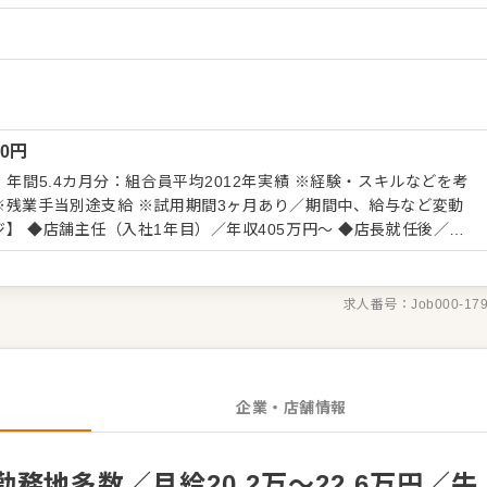
ーション改善などもお任せしますので、あなたならではのアイデア
 ・予約管
ビス全般 ・売上管理、在庫管理 ・スタッフの育成やマネジメン
長をしっかりサポートしますので、経験に関わらず安心してスター
くはさらにステップアップなどめざせます。
00
円
4カ月分：組合員平均2012年実績 ※経験・スキルなどを考
※残業手当別途支給 ※試用期間3ヶ月あり／期間中、給与など変動
む） 【給与テーブル】 ◆月給19万7,000円
／23歳 ◆月給20万7,000円／24～26歳 ◆月給21万2,000円／27～
円／29歳 ※いずれも初任給（手当は別途）
求人番号：
Job000-17
企業・店舗情報
務地多数／月給20.2万～22.6万円／牛