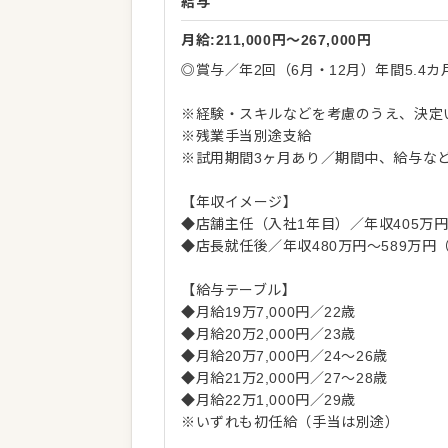
給与
月給:211,000円〜267,000円
◎賞与／年2回（6月・12月）年間5.4カ
※経験・スキルなどを考慮のうえ、決定
※残業手当別途支給
※試用期間3ヶ月あり／期間中、給与な
【年収イメージ】
◆店舗主任（入社1年目）／年収405万
◆店長就任後／年収480万円～589万円
【給与テーブル】
◆月給19万7,000円／22歳
◆月給20万2,000円／23歳
◆月給20万7,000円／24～26歳
◆月給21万2,000円／27～28歳
◆月給22万1,000円／29歳
※いずれも初任給（手当は別途）