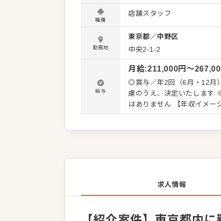
くことです。 全体のオペレ
店舗スタッフ
を積極的に発信してください。 【具体的には…】 ・ホール、キッチンの全体管理
職種
理、電話対応 ・接客、サー
東京都
／
中野区
ト、シフト管理 など 入社後はスキルに合わせた業務からお任せしますので、徐々に仕事の幅
を広げていきましょう。成
勤務地
中央2-1-2
トできる環境です。 ゆくゆ
月給
:
211,000
円〜
267,0
◎賞与／年2回（6月・12月）年間5.
給与
慮のうえ、決定いたします 
はありません 【年収イメージ】 ◆店舗主任（入社1年目）／年収405万円～ ◆店長就任後／年
収480万円～589万円（賞与 年2回、役職手当を含
／22歳 ◆月給20万2,000円
28歳 ◆月給22万1,000
求人情報
【紹介案件】東京都内に勤