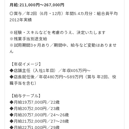
月給:211,000円〜267,000円
◎賞与／年2回（6月・12月）年間5.4カ月分：組合員平均
2012年実績
※経験・スキルなどを考慮のうえ、決定いたします
※残業手当別途支給
※試用期間3ヶ月あり／期間中、給与など変動はありませ
ん
【年収イメージ】
◆店舗主任（入社1年目）／年収405万円～
◆店長就任後／年収480万円～589万円（賞与 年2回、役
職手当を含む）
【給与テーブル】
◆月給19万7,000円／22歳
◆月給20万2,000円／23歳
◆月給20万7,000円／24～26歳
◆月給21万2,000円／27～28歳
◆月給22万1,000円／29歳