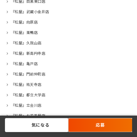
『松屋』目黒東口店
『松屋』武蔵小金井店
『松屋』向原店
『松屋』巣鴨店
『松屋』久我山店
『松屋』新高円寺店
『松屋』亀戸店
『松屋』門前仲町店
『松屋』祐天寺店
『松屋』都立大学店
『松屋』立会川店
『松屋』お花茶屋店
気になる
応募
『松屋』荻窪西口店
『松屋』高井戸店