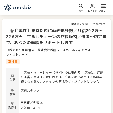
探す
ログイン
メニュー
掲載終了予定日：
2026/08/31
【紹介案件】東京都内に勤務地多数／月給20.2万～
22.6万円／牛めしチェーンの店長候補／選考～内定ま
で、あなたの転職をサポートします
『松のや』東新宿店
｜
株式会社松屋フーズホールディングス
ファストフード
正社員
【店長・マネージャー（候補）の仕事内容】 店長は、店舗
の運営を管理する責任者です。接客をはじめとする店舗業
仕事
務はもちろん、スタッフの育成やマネジメントといった重
要な役割を担います。メインとなるのは、販促イベントや
店舗スタッフ
キャンペーンの企画なども含め、売上に繋げていくことで
職種
す。 全体のオペレーション改善などもお任せしますので、
あなたならではのアイデアを積極的に発信してください。
東京都
／
新宿区
【具体的には…】 ・ホール、キッチンの全体管理 ・予約管
勤務地
大久保1-3-14
理、電話対応 ・接客、サービス全般 ・売上管理、在庫管理