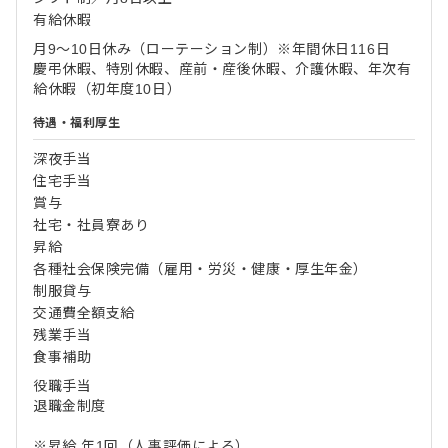
有給休暇
月9～10日休み（ローテーション制）※年間休日116日
慶弔休暇、特別休暇、産前・産後休暇、介護休暇、年次有
給休暇（初年度10日）
待遇・福利厚生
深夜手当
住宅手当
賞与
社宅・社員寮あり
昇給
各種社会保険完備（雇用・労災・健康・厚生年金）
制服貸与
交通費全額支給
残業手当
食事補助
役職手当
退職金制度
※昇給 年1回（人事評価による）