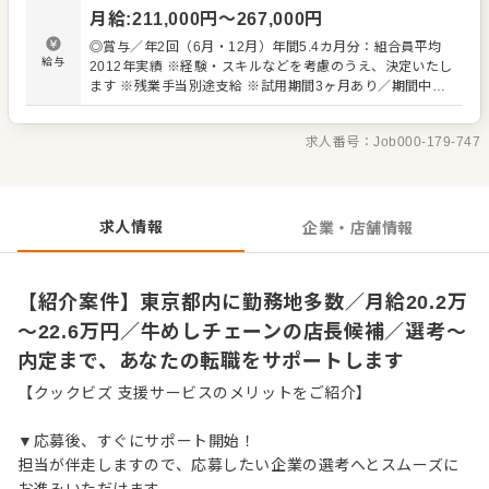
・スタッフの育成やマネジメント、シフト管理 など 入社
月給
:
211,000
円〜
267,000
円
後はスキルに合わせた業務からお任せしますので、徐々に
仕事の幅を広げていきましょう。成長をしっかりサポート
◎賞与／年2回（6月・12月）年間5.4カ月分：組合員平均
しますので、経験に関わらず安心してスタートできる環境
給与
2012年実績 ※経験・スキルなどを考慮のうえ、決定いたし
です。 ゆくゆくはさらにステップアップなどめざせます。
ます ※残業手当別途支給 ※試用期間3ヶ月あり／期間中、
給与など変動はありません 【年収イメージ】 ◆店舗主任
（入社1年目）／年収405万円～ ◆店長就任後／年収480万
求人番号：
Job000-179-747
円～589万円（賞与 年2回、役職手当を含む） 【給与テー
ブル】 ◆月給19万7,000円／22歳 ◆月給20万2,000円／23
歳 ◆月給20万7,000円／24～26歳 ◆月給21万2,000円／
27～28歳 ◆月給22万1,000円／29歳 ※いずれも初任給
（手当は別途）
求人情報
企業・店舗情報
【紹介案件】東京都内に勤務地多数／月給20.2万
～22.6万円／牛めしチェーンの店長候補／選考～
内定まで、あなたの転職をサポートします
【クックビズ 支援サービスのメリットをご紹介】
▼応募後、すぐにサポート開始！
担当が伴走しますので、応募したい企業の選考へとスムーズに