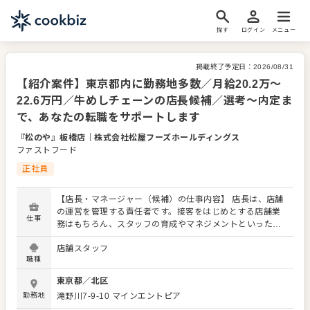
探す
ログイン
メニュー
掲載終了予定日：
2026/08/31
【紹介案件】東京都内に勤務地多数／月給20.2万～
22.6万円／牛めしチェーンの店長候補／選考～内定ま
で、あなたの転職をサポートします
『松のや』板橋店
｜
株式会社松屋フーズホールディングス
ファストフード
正社員
【店長・マネージャー（候補）の仕事内容】 店長は、店舗
の運営を管理する責任者です。接客をはじめとする店舗業
仕事
務はもちろん、スタッフの育成やマネジメントといった重
要な役割を担います。メインとなるのは、販促イベントや
店舗スタッフ
キャンペーンの企画なども含め、売上に繋げていくことで
職種
す。 全体のオペレーション改善などもお任せしますので、
あなたならではのアイデアを積極的に発信してください。
東京都
／
北区
【具体的には…】 ・ホール、キッチンの全体管理 ・予約管
勤務地
滝野川7-9-10 マインエントピア
理、電話対応 ・接客、サービス全般 ・売上管理、在庫管理