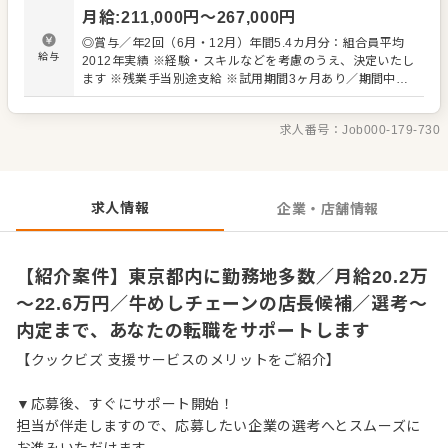
・スタッフの育成やマネジメント、シフト管理 など 入社
月給
:
211,000
円〜
267,000
円
後はスキルに合わせた業務からお任せしますので、徐々に
仕事の幅を広げていきましょう。成長をしっかりサポート
◎賞与／年2回（6月・12月）年間5.4カ月分：組合員平均
しますので、経験に関わらず安心してスタートできる環境
給与
2012年実績 ※経験・スキルなどを考慮のうえ、決定いたし
です。 ゆくゆくはさらにステップアップなどめざせます。
ます ※残業手当別途支給 ※試用期間3ヶ月あり／期間中、
給与など変動はありません 【年収イメージ】 ◆店舗主任
（入社1年目）／年収405万円～ ◆店長就任後／年収480万
求人番号：
Job000-179-730
円～589万円（賞与 年2回、役職手当を含む） 【給与テー
ブル】 ◆月給19万7,000円／22歳 ◆月給20万2,000円／23
歳 ◆月給20万7,000円／24～26歳 ◆月給21万2,000円／
27～28歳 ◆月給22万1,000円／29歳 ※いずれも初任給
（手当は別途）
求人情報
企業・店舗情報
【紹介案件】東京都内に勤務地多数／月給20.2万
～22.6万円／牛めしチェーンの店長候補／選考～
内定まで、あなたの転職をサポートします
【クックビズ 支援サービスのメリットをご紹介】
▼応募後、すぐにサポート開始！
担当が伴走しますので、応募したい企業の選考へとスムーズに