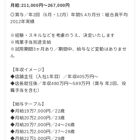
月給:211,000円〜267,000円
◎賞与／年2回（6月・12月）年間5.4カ月分：組合員平均
2012年実績
※経験・スキルなどを考慮のうえ、決定いたします
※残業手当別途支給
※試用期間3ヶ月あり／期間中、給与など変動はありませ
ん
【年収イメージ】
◆店舗主任（入社1年目）／年収405万円～
◆店長就任後／年収480万円～589万円（賞与 年2回、役
職手当を含む）
【給与テーブル】
◆月給19万7,000円／22歳
◆月給20万2,000円／23歳
◆月給20万7,000円／24～26歳
◆月給21万2,000円／27～28歳
◆月給22万1,000円／29歳