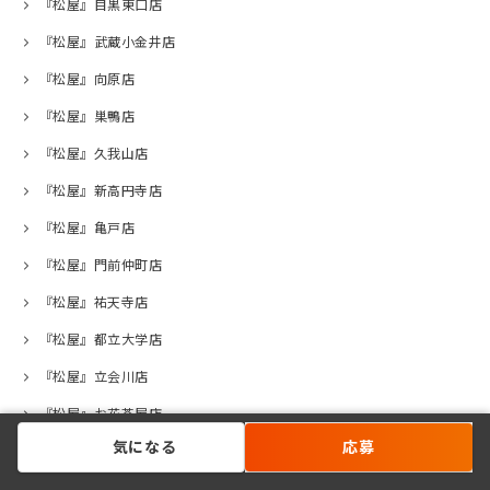
『松屋』目黒東口店
『松屋』武蔵小金井店
『松屋』向原店
『松屋』巣鴨店
『松屋』久我山店
『松屋』新高円寺店
『松屋』亀戸店
『松屋』門前仲町店
『松屋』祐天寺店
『松屋』都立大学店
『松屋』立会川店
『松屋』お花茶屋店
気になる
応募
『松屋』荻窪西口店
『松屋』高井戸店