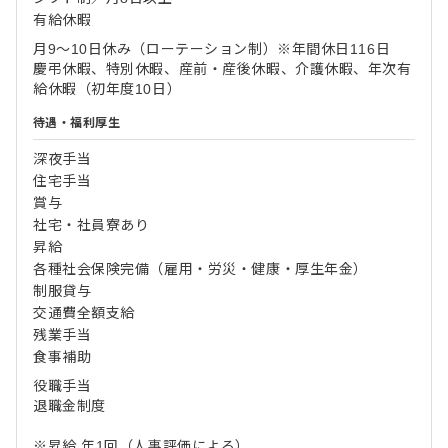
有給休暇
月9～10日休み（ローテーション制）※年間休日116日
慶弔休暇、特別休暇、産前・産後休暇、介護休暇、年次有
給休暇（初年度10日）
待遇・福利厚生
深夜手当
住宅手当
賞与
社宅・社員寮あり
昇給
各種社会保険完備（雇用・労災・健康・厚生年金）
制服貸与
交通費全額支給
残業手当
食事補助
役職手当
退職金制度
※昇給 年1回（人事評価による）