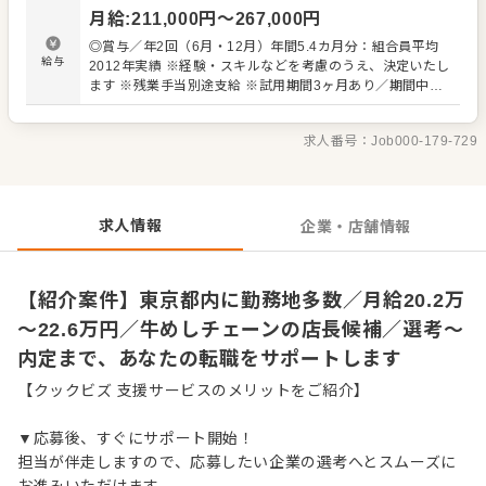
・スタッフの育成やマネジメント、シフト管理 など 入社
月給
:
211,000
円〜
267,000
円
後はスキルに合わせた業務からお任せしますので、徐々に
仕事の幅を広げていきましょう。成長をしっかりサポート
◎賞与／年2回（6月・12月）年間5.4カ月分：組合員平均
しますので、経験に関わらず安心してスタートできる環境
給与
2012年実績 ※経験・スキルなどを考慮のうえ、決定いたし
です。 ゆくゆくはさらにステップアップなどめざせます。
ます ※残業手当別途支給 ※試用期間3ヶ月あり／期間中、
給与など変動はありません 【年収イメージ】 ◆店舗主任
（入社1年目）／年収405万円～ ◆店長就任後／年収480万
求人番号：
Job000-179-729
円～589万円（賞与 年2回、役職手当を含む） 【給与テー
ブル】 ◆月給19万7,000円／22歳 ◆月給20万2,000円／23
歳 ◆月給20万7,000円／24～26歳 ◆月給21万2,000円／
27～28歳 ◆月給22万1,000円／29歳 ※いずれも初任給
（手当は別途）
求人情報
企業・店舗情報
【紹介案件】東京都内に勤務地多数／月給20.2万
～22.6万円／牛めしチェーンの店長候補／選考～
内定まで、あなたの転職をサポートします
【クックビズ 支援サービスのメリットをご紹介】
▼応募後、すぐにサポート開始！
担当が伴走しますので、応募したい企業の選考へとスムーズに