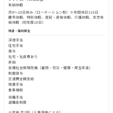
有給休暇
月9～10日休み（ローテーション制）※年間休日116日
慶弔休暇、特別休暇、産前・産後休暇、介護休暇、年次有
給休暇（初年度10日）
待遇・福利厚生
深夜手当
住宅手当
賞与
社宅・社員寮あり
昇給
各種社会保険完備（雇用・労災・健康・厚生年金）
制服貸与
交通費全額支給
残業手当
食事補助
役職手当
退職金制度
※昇給 年1回（人事評価による）