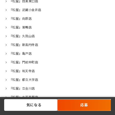
『松屋』目黒東口店
『松屋』武蔵小金井店
『松屋』向原店
『松屋』巣鴨店
『松屋』久我山店
『松屋』新高円寺店
『松屋』亀戸店
『松屋』門前仲町店
『松屋』祐天寺店
『松屋』都立大学店
『松屋』立会川店
『松屋』お花茶屋店
気になる
応募
『松屋』荻窪西口店
『松屋』高井戸店