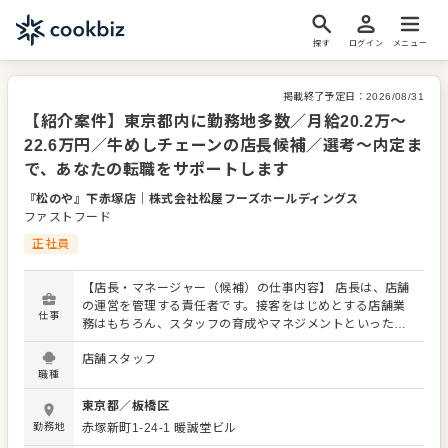
探す
ログイン
メニュー
掲載終了予定日：
2026/08/31
【紹介案件】東京都内に勤務地多数／月給20.2万～
22.6万円／牛めしチェーンの店長候補／選考～内定ま
で、あなたの転職をサポートします
『松のや』下赤塚店
｜
株式会社松屋フーズホールディングス
ファストフード
正社員
【店長・マネージャー（候補）の仕事内容】 店長は、店舗
の運営を管理する責任者です。接客をはじめとする店舗業
仕事
務はもちろん、スタッフの育成やマネジメントといった重
要な役割を担います。メインとなるのは、販促イベントや
店舗スタッフ
キャンペーンの企画なども含め、売上に繋げていくことで
職種
す。 全体のオペレーション改善などもお任せしますので、
あなたならではのアイデアを積極的に発信してください。
東京都
／
板橋区
【具体的には…】 ・ホール、キッチンの全体管理 ・予約管
勤務地
赤塚新町1-24-1 暖誠堂ビル
理、電話対応 ・接客、サービス全般 ・売上管理、在庫管理