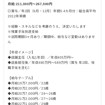
月給:211,000円〜267,000円
◎賞与／年2回（6月・12月）年間5.4カ月分：組合員平均
2012年実績
※経験・スキルなどを考慮のうえ、決定いたします
※残業手当別途支給
※試用期間3ヶ月あり／期間中、給与など変動はありませ
ん
【年収イメージ】
◆店舗主任（入社1年目）／年収405万円～
◆店長就任後／年収480万円～589万円（賞与 年2回、役
職手当を含む）
【給与テーブル】
◆月給19万7,000円／22歳
◆月給20万2,000円／23歳
◆月給20万7,000円／24～26歳
◆月給21万2,000円／27～28歳
◆月給22万1,000円／29歳