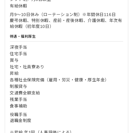
有給休暇
月9～10日休み（ローテーション制）※年間休日116日
慶弔休暇、特別休暇、産前・産後休暇、介護休暇、年次有
給休暇（初年度10日）
待遇・福利厚生
深夜手当
住宅手当
賞与
社宅・社員寮あり
昇給
各種社会保険完備（雇用・労災・健康・厚生年金）
制服貸与
交通費全額支給
残業手当
食事補助
役職手当
退職金制度
※昇給 年1回（人事評価による）