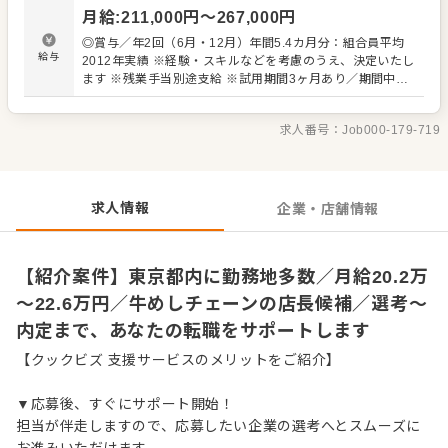
・スタッフの育成やマネジメント、シフト管理 など 入社
月給
:
211,000
円〜
267,000
円
後はスキルに合わせた業務からお任せしますので、徐々に
仕事の幅を広げていきましょう。成長をしっかりサポート
◎賞与／年2回（6月・12月）年間5.4カ月分：組合員平均
しますので、経験に関わらず安心してスタートできる環境
給与
2012年実績 ※経験・スキルなどを考慮のうえ、決定いたし
です。 ゆくゆくはさらにステップアップなどめざせます。
ます ※残業手当別途支給 ※試用期間3ヶ月あり／期間中、
給与など変動はありません 【年収イメージ】 ◆店舗主任
（入社1年目）／年収405万円～ ◆店長就任後／年収480万
求人番号：
Job000-179-719
円～589万円（賞与 年2回、役職手当を含む） 【給与テー
ブル】 ◆月給19万7,000円／22歳 ◆月給20万2,000円／23
歳 ◆月給20万7,000円／24～26歳 ◆月給21万2,000円／
27～28歳 ◆月給22万1,000円／29歳 ※いずれも初任給
（手当は別途）
求人情報
企業・店舗情報
【紹介案件】東京都内に勤務地多数／月給20.2万
～22.6万円／牛めしチェーンの店長候補／選考～
内定まで、あなたの転職をサポートします
【クックビズ 支援サービスのメリットをご紹介】
▼応募後、すぐにサポート開始！
担当が伴走しますので、応募したい企業の選考へとスムーズに