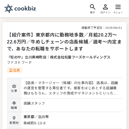
探す
ログイン
メニュー
掲載終了予定日：
2026/08/31
【紹介案件】東京都内に勤務地多数／月給20.2万～
22.6万円／牛めしチェーンの店長候補／選考～内定ま
で、あなたの転職をサポートします
『松のや』立川柴崎町店
｜
株式会社松屋フーズホールディングス
ファストフード
正社員
【店長・マネージャー（候補）の仕事内容】 店長は、店舗
の運営を管理する責任者です。接客をはじめとする店舗業
仕事
務はもちろん、スタッフの育成やマネジメントといった重
要な役割を担います。メインとなるのは、販促イベントや
店舗スタッフ
キャンペーンの企画なども含め、売上に繋げていくことで
職種
す。 全体のオペレーション改善などもお任せしますので、
あなたならではのアイデアを積極的に発信してください。
東京都
／
立川市
【具体的には…】 ・ホール、キッチンの全体管理 ・予約管
勤務地
柴崎町6-10-8
理、電話対応 ・接客、サービス全般 ・売上管理、在庫管理