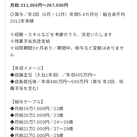
月給:211,000円〜267,000円
◎賞与／年2回（6月・12月）年間5.4カ月分：組合員平均
2012年実績
※経験・スキルなどを考慮のうえ、決定いたします
※残業手当別途支給
※試用期間3ヶ月あり／期間中、給与など変動はありませ
ん
【年収イメージ】
◆店舗主任（入社1年目）／年収405万円～
◆店長就任後／年収480万円～589万円（賞与 年2回、役
職手当を含む）
【給与テーブル】
◆月給19万7,000円／22歳
◆月給20万2,000円／23歳
◆月給20万7,000円／24～26歳
◆月給21万2,000円／27～28歳
◆月給22万1,000円／29歳