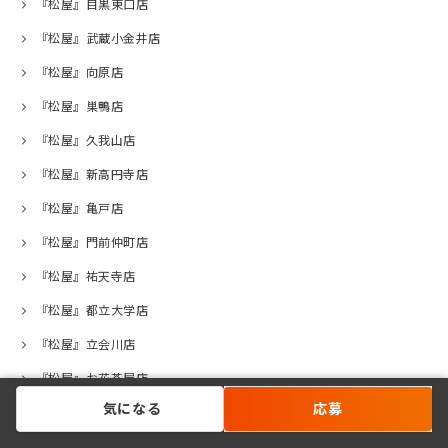
『松屋』目黒東口店
『松屋』武蔵小金井店
『松屋』向原店
『松屋』巣鴨店
『松屋』久我山店
『松屋』新高円寺店
『松屋』亀戸店
『松屋』門前仲町店
『松屋』祐天寺店
『松屋』都立大学店
『松屋』立会川店
『松屋』お花茶屋店
気になる
応募
『松屋』荻窪西口店
『松屋』高井戸店