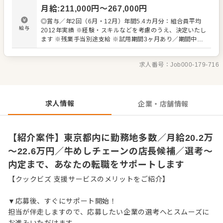
・スタッフの育成やマネジメント、シフト管理 など 入社
月給
:
211,000
円〜
267,000
円
後はスキルに合わせた業務からお任せしますので、徐々に
仕事の幅を広げていきましょう。成長をしっかりサポート
◎賞与／年2回（6月・12月）年間5.4カ月分：組合員平均
しますので、経験に関わらず安心してスタートできる環境
給与
2012年実績 ※経験・スキルなどを考慮のうえ、決定いたし
です。 ゆくゆくはさらにステップアップなどめざせます。
ます ※残業手当別途支給 ※試用期間3ヶ月あり／期間中、
給与など変動はありません 【年収イメージ】 ◆店舗主任
（入社1年目）／年収405万円～ ◆店長就任後／年収480万
求人番号：
Job000-179-716
円～589万円（賞与 年2回、役職手当を含む） 【給与テー
ブル】 ◆月給19万7,000円／22歳 ◆月給20万2,000円／23
歳 ◆月給20万7,000円／24～26歳 ◆月給21万2,000円／
27～28歳 ◆月給22万1,000円／29歳 ※いずれも初任給
（手当は別途）
求人情報
企業・店舗情報
【紹介案件】東京都内に勤務地多数／月給20.2万
～22.6万円／牛めしチェーンの店長候補／選考～
内定まで、あなたの転職をサポートします
【クックビズ 支援サービスのメリットをご紹介】
▼応募後、すぐにサポート開始！
担当が伴走しますので、応募したい企業の選考へとスムーズに