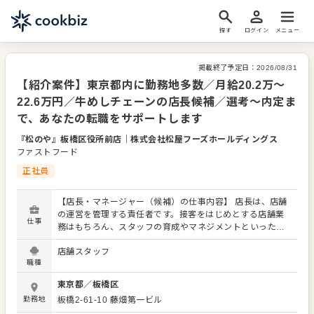
探す
ログイン
メニュー
掲載終了予定日：
2026/08/31
【紹介案件】東京都内に勤務地多数／月給20.2万～
22.6万円／牛めしチェーンの店長候補／選考～内定ま
で、あなたの転職をサポートします
『松のや』板橋区役所前店
｜
株式会社松屋フーズホールディングス
ファストフード
正社員
【店長・マネージャー（候補）の仕事内容】 店長は、店舗
の運営を管理する責任者です。接客をはじめとする店舗業
仕事
務はもちろん、スタッフの育成やマネジメントといった重
要な役割を担います。メインとなるのは、販促イベントや
店舗スタッフ
キャンペーンの企画なども含め、売上に繋げていくことで
職種
す。 全体のオペレーション改善などもお任せしますので、
あなたならではのアイデアを積極的に発信してください。
東京都
／
板橋区
【具体的には…】 ・ホール、キッチンの全体管理 ・予約管
勤務地
板橋2-61-10 藤畑第一ビル
理、電話対応 ・接客、サービス全般 ・売上管理、在庫管理