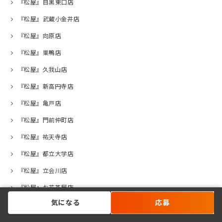
『松屋』目黒東口店
『松屋』武蔵小金井店
『松屋』向原店
『松屋』巣鴨店
『松屋』久我山店
『松屋』新高円寺店
『松屋』亀戸店
『松屋』門前仲町店
『松屋』祐天寺店
『松屋』都立大学店
『松屋』立会川店
『松屋』お花茶屋店
気になる
応募
『松屋』荻窪西口店
『松屋』高井戸店