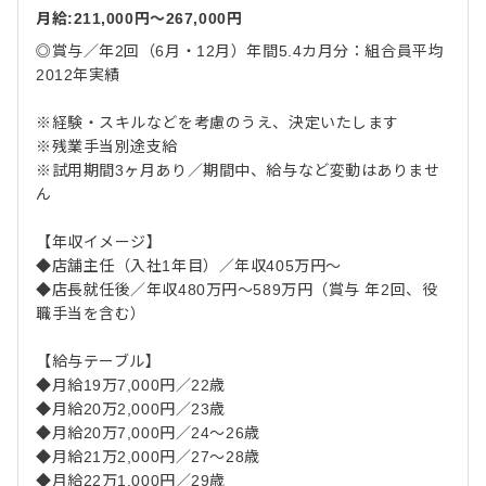
月給:211,000円〜267,000円
◎賞与／年2回（6月・12月）年間5.4カ月分：組合員平均
2012年実績
※経験・スキルなどを考慮のうえ、決定いたします
※残業手当別途支給
※試用期間3ヶ月あり／期間中、給与など変動はありませ
ん
【年収イメージ】
◆店舗主任（入社1年目）／年収405万円～
◆店長就任後／年収480万円～589万円（賞与 年2回、役
職手当を含む）
【給与テーブル】
◆月給19万7,000円／22歳
◆月給20万2,000円／23歳
◆月給20万7,000円／24～26歳
◆月給21万2,000円／27～28歳
◆月給22万1,000円／29歳