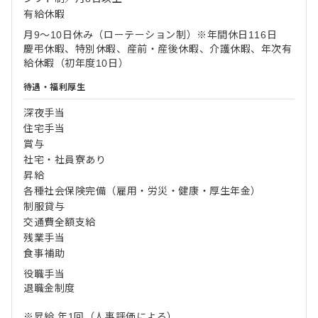
有給休暇
月9～10日休み（ローテーション制）※年間休日116日
慶弔休暇、特別休暇、産前・産後休暇、介護休暇、年次有
給休暇（初年度10日）
待遇・福利厚生
深夜手当
住宅手当
賞与
社宅・社員寮あり
昇給
各種社会保険完備（雇用・労災・健康・厚生年金）
制服貸与
交通費全額支給
残業手当
食事補助
役職手当
退職金制度
※昇給 年1回（人事評価による）