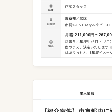
くことです。 全体のオペレ
店舗スタッフ
を積極的に発信してください。 【具体的には…】 ・ホール、キッチンの全体管理
職種
理、電話対応 ・接客、サー
東京都
／
北区
ト、シフト管理 など 入社後はスキルに合わせた業務からお任せしますので、徐々に仕事の幅
を広げていきましょう。成
勤務地
赤羽1-17-1 いなみやビル1F
トできる環境です。 ゆくゆ
月給
:
211,000
円〜
267,0
◎賞与／年2回（6月・12月）年間5.
給与
慮のうえ、決定いたします 
はありません 【年収イメージ】 ◆店舗主任（入社1年目）／年収405万円～ ◆店長就任後／年
収480万円～589万円（賞与 年2回、役職手当を含
／22歳 ◆月給20万2,000円
28歳 ◆月給22万1,000
求人情報
【紹介案件】東京都内に勤