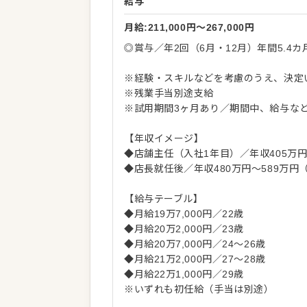
給与
月給:211,000円〜267,000円
◎賞与／年2回（6月・12月）年間5.4カ
※経験・スキルなどを考慮のうえ、決定
※残業手当別途支給
※試用期間3ヶ月あり／期間中、給与な
【年収イメージ】
◆店舗主任（入社1年目）／年収405万
◆店長就任後／年収480万円～589万円
【給与テーブル】
◆月給19万7,000円／22歳
◆月給20万2,000円／23歳
◆月給20万7,000円／24～26歳
◆月給21万2,000円／27～28歳
◆月給22万1,000円／29歳
※いずれも初任給（手当は別途）