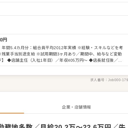
ーション改善などもお任せしますので、あなたならではのアイデア
 ・予約管
ビス全般 ・売上管理、在庫管理 ・スタッフの育成やマネジメン
長をしっかりサポートしますので、経験に関わらず安心してスター
くはさらにステップアップなどめざせます。
00
円
4カ月分：組合員平均2012年実績 ※経験・スキルなどを考
※残業手当別途支給 ※試用期間3ヶ月あり／期間中、給与など変動
む） 【給与テーブル】 ◆月給19万7,000円
／23歳 ◆月給20万7,000円／24～26歳 ◆月給21万2,000円／27～
円／29歳 ※いずれも初任給（手当は別途）
求人番号：
Job000-17
企業・店舗情報
務地多数／月給20.2万～22.6万円／牛