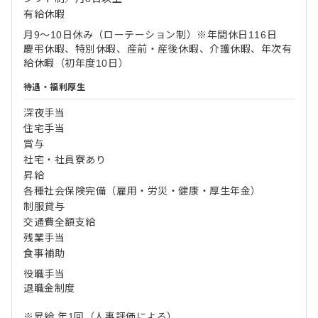
有給休暇
月9～10日休み（ローテーション制）※年間休日116日
慶弔休暇、特別休暇、産前・産後休暇、介護休暇、年次有
給休暇（初年度10日）
待遇・福利厚生
深夜手当
住宅手当
賞与
社宅・社員寮あり
昇給
各種社会保険完備（雇用・労災・健康・厚生年金）
制服貸与
交通費全額支給
残業手当
食事補助
役職手当
退職金制度
※昇給 年1回（人事評価による）