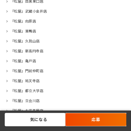
『松屋』目黒東口店
『松屋』武蔵小金井店
『松屋』向原店
『松屋』巣鴨店
『松屋』久我山店
『松屋』新高円寺店
『松屋』亀戸店
『松屋』門前仲町店
『松屋』祐天寺店
『松屋』都立大学店
『松屋』立会川店
『松屋』お花茶屋店
気になる
応募
『松屋』荻窪西口店
『松屋』高井戸店