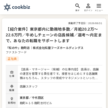
探す
ログイン
メニュー
掲載終了予定日：
2026/08/31
【紹介案件】東京都内に勤務地多数／月給20.2万～
22.6万円／牛めしチェーンの店長候補／選考～内定ま
で、あなたの転職をサポートします
『松のや』麹町店
｜
株式会社松屋フーズホールディングス
ファストフード
正社員
【店長・マネージャー（候補）の仕事内容】 店長は、店舗
の運営を管理する責任者です。接客をはじめとする店舗業
仕事
務はもちろん、スタッフの育成やマネジメントといった重
要な役割を担います。メインとなるのは、販促イベントや
店舗スタッフ
キャンペーンの企画なども含め、売上に繋げていくことで
職種
す。 全体のオペレーション改善などもお任せしますので、
あなたならではのアイデアを積極的に発信してください。
東京都
／
千代田区
【具体的には…】 ・ホール、キッチンの全体管理 ・予約管
勤務地
麹町4-1-5 麹町志村ビル
理、電話対応 ・接客、サービス全般 ・売上管理、在庫管理