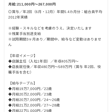
月給:211,000円〜267,000円
◎賞与／年2回（6月・12月）年間5.4カ月分：組合員平均
2012年実績
※経験・スキルなどを考慮のうえ、決定いたします
※残業手当別途支給
※試用期間3ヶ月あり／期間中、給与など変動はありませ
ん
【年収イメージ】
◆店舗主任（入社1年目）／年収405万円～
◆店長就任後／年収480万円～589万円（賞与 年2回、役
職手当を含む）
【給与テーブル】
◆月給19万7,000円／22歳
◆月給20万2,000円／23歳
◆月給20万7,000円／24～26歳
◆月給21万2,000円／27～28歳
◆月給22万1,000円／29歳