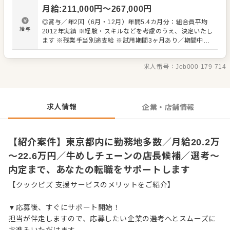
・スタッフの育成やマネジメント、シフト管理 など 入社
月給
:
211,000
円〜
267,000
円
後はスキルに合わせた業務からお任せしますので、徐々に
仕事の幅を広げていきましょう。成長をしっかりサポート
◎賞与／年2回（6月・12月）年間5.4カ月分：組合員平均
しますので、経験に関わらず安心してスタートできる環境
給与
2012年実績 ※経験・スキルなどを考慮のうえ、決定いたし
です。 ゆくゆくはさらにステップアップなどめざせます。
ます ※残業手当別途支給 ※試用期間3ヶ月あり／期間中、
給与など変動はありません 【年収イメージ】 ◆店舗主任
（入社1年目）／年収405万円～ ◆店長就任後／年収480万
求人番号：
Job000-179-714
円～589万円（賞与 年2回、役職手当を含む） 【給与テー
ブル】 ◆月給19万7,000円／22歳 ◆月給20万2,000円／23
歳 ◆月給20万7,000円／24～26歳 ◆月給21万2,000円／
27～28歳 ◆月給22万1,000円／29歳 ※いずれも初任給
（手当は別途）
求人情報
企業・店舗情報
【紹介案件】東京都内に勤務地多数／月給20.2万
～22.6万円／牛めしチェーンの店長候補／選考～
内定まで、あなたの転職をサポートします
【クックビズ 支援サービスのメリットをご紹介】
▼応募後、すぐにサポート開始！
担当が伴走しますので、応募したい企業の選考へとスムーズに