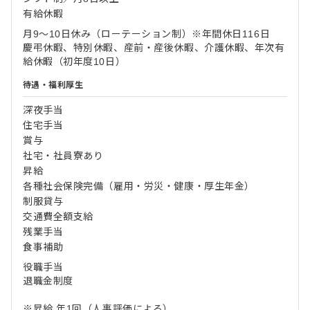
有給休暇
月9～10日休み（ローテーション制）※年間休日116日
慶弔休暇、特別休暇、産前・産後休暇、介護休暇、年次有
給休暇（初年度10日）
待遇・福利厚生
深夜手当
住宅手当
賞与
社宅・社員寮あり
昇給
各種社会保険完備（雇用・労災・健康・厚生年金）
制服貸与
交通費全額支給
残業手当
食事補助
役職手当
退職金制度
※昇給 年1回（人事評価による）