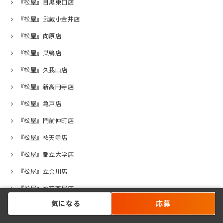
『松屋』目黒東口店
『松屋』武蔵小金井店
『松屋』向原店
『松屋』巣鴨店
『松屋』久我山店
『松屋』新高円寺店
『松屋』亀戸店
『松屋』門前仲町店
『松屋』祐天寺店
『松屋』都立大学店
『松屋』立会川店
『松屋』お花茶屋店
気になる
応募
『松屋』荻窪西口店
『松屋』高井戸店