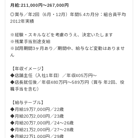
月給:211,000円〜267,000円
◎賞与／年2回（6月・12月）年間5.4カ月分：組合員平均
2012年実績
※経験・スキルなどを考慮のうえ、決定いたします
※残業手当別途支給
※試用期間3ヶ月あり／期間中、給与など変動はありませ
ん
【年収イメージ】
◆店舗主任（入社1年目）／年収405万円～
◆店長就任後／年収480万円～589万円（賞与 年2回、役
職手当を含む）
【給与テーブル】
◆月給19万7,000円／22歳
◆月給20万2,000円／23歳
◆月給20万7,000円／24～26歳
◆月給21万2,000円／27～28歳
◆月給22万1,000円／29歳