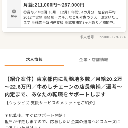
・スタッフの育成やマネジメント、シフト管理 など 入社
月給
:
211,000
円〜
267,000
円
後はスキルに合わせた業務からお任せしますので、徐々に
仕事の幅を広げていきましょう。成長をしっかりサポート
◎賞与／年2回（6月・12月）年間5.4カ月分：組合員平均
しますので、経験に関わらず安心してスタートできる環境
給与
2012年実績 ※経験・スキルなどを考慮のうえ、決定いたし
です。 ゆくゆくはさらにステップアップなどめざせます。
ます ※残業手当別途支給 ※試用期間3ヶ月あり／期間中、
給与など変動はありません 【年収イメージ】 ◆店舗主任
（入社1年目）／年収405万円～ ◆店長就任後／年収480万
求人番号：
Job000-179-724
円～589万円（賞与 年2回、役職手当を含む） 【給与テー
ブル】 ◆月給19万7,000円／22歳 ◆月給20万2,000円／23
歳 ◆月給20万7,000円／24～26歳 ◆月給21万2,000円／
27～28歳 ◆月給22万1,000円／29歳 ※いずれも初任給
（手当は別途）
求人情報
企業・店舗情報
【紹介案件】東京都内に勤務地多数／月給20.2万
～22.6万円／牛めしチェーンの店長候補／選考～
内定まで、あなたの転職をサポートします
【クックビズ 支援サービスのメリットをご紹介】
▼応募後、すぐにサポート開始！
担当が伴走しますので、応募したい企業の選考へとスムーズに