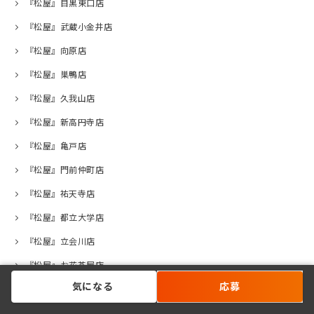
『松屋』目黒東口店
『松屋』武蔵小金井店
『松屋』向原店
『松屋』巣鴨店
『松屋』久我山店
『松屋』新高円寺店
『松屋』亀戸店
『松屋』門前仲町店
『松屋』祐天寺店
『松屋』都立大学店
『松屋』立会川店
『松屋』お花茶屋店
気になる
応募
『松屋』荻窪西口店
『松屋』高井戸店