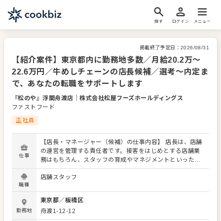
探す
ログイン
メニュー
掲載終了予定日：
2026/08/31
【紹介案件】東京都内に勤務地多数／月給20.2万～
22.6万円／牛めしチェーンの店長候補／選考～内定ま
で、あなたの転職をサポートします
『松のや』浮間舟渡店
｜
株式会社松屋フーズホールディングス
ファストフード
正社員
【店長・マネージャー（候補）の仕事内容】 店長は、店舗
の運営を管理する責任者です。接客をはじめとする店舗業
仕事
務はもちろん、スタッフの育成やマネジメントといった重
要な役割を担います。メインとなるのは、販促イベントや
店舗スタッフ
キャンペーンの企画なども含め、売上に繋げていくことで
職種
す。 全体のオペレーション改善などもお任せしますので、
あなたならではのアイデアを積極的に発信してください。
東京都
／
板橋区
【具体的には…】 ・ホール、キッチンの全体管理 ・予約管
勤務地
舟渡1-12-12
理、電話対応 ・接客、サービス全般 ・売上管理、在庫管理