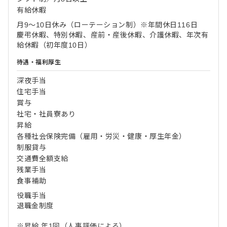
有給休暇
月9～10日休み（ローテーション制）※年間休日116日
慶弔休暇、特別休暇、産前・産後休暇、介護休暇、年次有
給休暇（初年度10日）
待遇・福利厚生
深夜手当
住宅手当
賞与
社宅・社員寮あり
昇給
各種社会保険完備（雇用・労災・健康・厚生年金）
制服貸与
交通費全額支給
残業手当
食事補助
役職手当
退職金制度
※昇給 年1回（人事評価による）