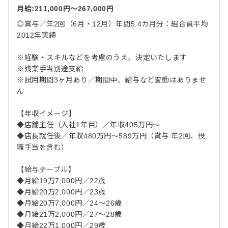
月給:211,000円〜267,000円
◎賞与／年2回（6月・12月）年間5.4カ月分：組合員平均
2012年実績
※経験・スキルなどを考慮のうえ、決定いたします
※残業手当別途支給
※試用期間3ヶ月あり／期間中、給与など変動はありませ
ん
【年収イメージ】
◆店舗主任（入社1年目）／年収405万円～
◆店長就任後／年収480万円～589万円（賞与 年2回、役
職手当を含む）
【給与テーブル】
◆月給19万7,000円／22歳
◆月給20万2,000円／23歳
◆月給20万7,000円／24～26歳
◆月給21万2,000円／27～28歳
◆月給22万1,000円／29歳